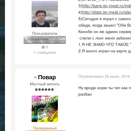
3)
http://bans.go-meat.ru
4)
http://stats.go-meat.ru/pl
5)Сегодня я играл с самого
обеда, когда зашел "Оби В
Кеноби он же админ сервер
Пользователи
слили с лонг меня забанил
1.Я НЕ ЗНАЮ ЧТО ТАКОЕ 
0
2.Я много играл на карте да
1 сообщение
Повар
Опубликовано
29 июня, 2016
Местный житель
Ну вроде норм ты тип как п
разбан
Проверенный