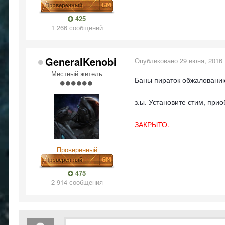
425
1 266 сообщений
GeneralKenobi
Опубликовано
29 июня, 2016
Местный житель
Баны пираток обжалованию
з.ы. Установите стим, при
ЗАКРЫТО.
Проверенный
475
2 914 сообщения