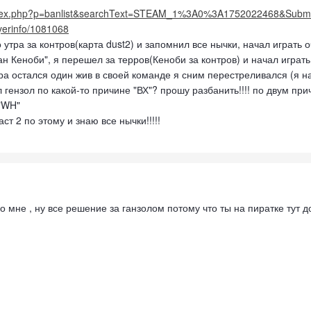
/index.php?p=banlist&searchText=STEAM_1%3A0%3A1752022468&Subm
ayerinfo/1081068
 утра за контров(карта dust2) и запомнил все нычки, начал играть 
ан Кеноби", я перешел за терров(Кеноби за контров) и начал играт
а остался один жив в своей команде я сним перестреливался (я на з
 гензол по какой-то причине "ВХ"? прошу разбанить!!!! по двум при
"WH"
ст 2 по этому и знаю все нычки!!!!!
о мне , ну все решение за ганзолом потому что ты на пиратке тут до