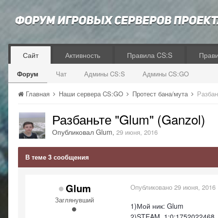
Сайт
Активность
Правила CS:S
Прав
Форум
Чат
Админы CS:S
Админы CS:GO
Главная
Наши сервера CS:GO
Протест бана/мута
Разбан
Разбаньте "Glum" (Ganzol)
Опубликовал
Glum
,
29 июня, 2016
В теме 3 сообщения
Glum
Опубликовано
29 июня, 2016
Заглянувший
1)Мой ник: Glum
2)STEAM_1:0:1752022468