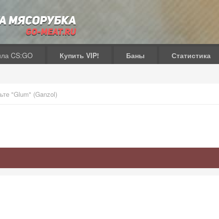
ила CS:GO
Купить VIP!
Баны
Статистика
ьте "Glum" (Ganzol)