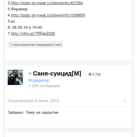
2.
http://stats.go-meat.ru/playerinfo/407264
3.Фирамир
4.
http://stats.go-meat.ru/playerinfo/1058859
5.вх
6. 08.06.16 в 15-00
7.
http://rgho.st/7RRgpDt26
1 пользователю понравился пост
Саня-суицид[М]
2 724
Модератор
7 035 сообщений
Опубликовано
8 июня, 2016
Забанил. Тему на закрытие