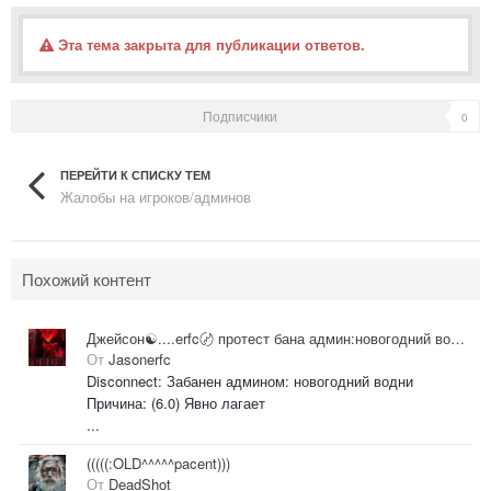
Эта тема закрыта для публикации ответов.
Подписчики
0
ПЕРЕЙТИ К СПИСКУ ТЕМ
Жалобы на игроков/админов
Похожий контент
Джейсон☯....erfc〄 протест бана админ:новогодний водни
От
Jasonerfc
Disconnect: Забанен админом: новогодний водни
Причина: (6.0) Явно лагает
...
(((((:OLD^^^^^pacent)))
От
DeadShot