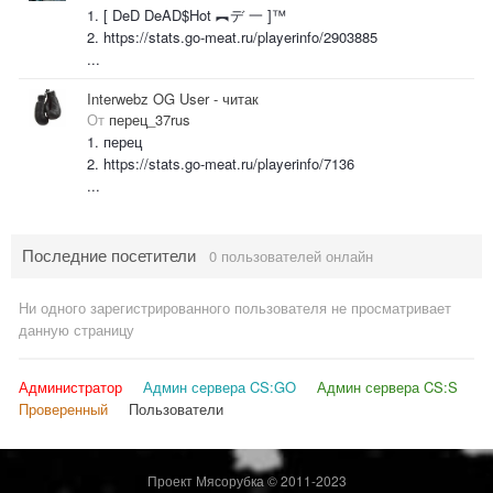
1. [ DeD DeAD$Hot ︻デ 一 ]™
2. https://stats.go-meat.ru/playerinfo/2903885
...
Interwebz OG User - читак
От
перец_37rus
1. перец
2. https://stats.go-meat.ru/playerinfo/7136
...
Последние посетители
0 пользователей онлайн
Ни одного зарегистрированного пользователя не просматривает
данную страницу
Администратор
Админ сервера CS:GO
Админ сервера CS:S
Проверенный
Пользователи
Проект Мясорубка © 2011-2023