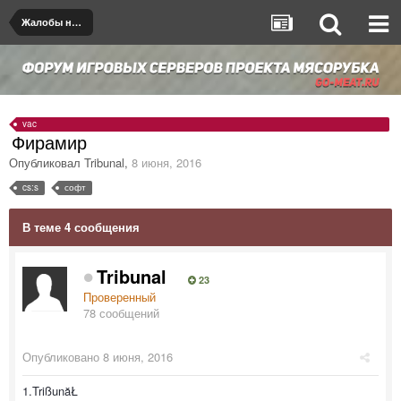
Жалобы на игроков/админов
vac
Фирамир
Опубликовал
Tribunal
,
8 июня, 2016
cs:s
софт
В теме 4 сообщения
Tribunal
23
Проверенный
78 сообщений
Опубликовано
8 июня, 2016
1.TrißunăŁ