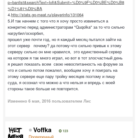
p=banlist&searchText=lofi&Submit=%D0%9F%D0%BE%D0%B8
%D1%81%D0%BA
4.
http://stats.go-meat.ru/playerinfo/131064
5.И так начнем с того что я хочу просто извиниться а
конкретно перед администраторам "Quqolka" за то что сильно
нагрубил/оскорбил,
прошел уже почти год, но я каждый месяц пытался зайти на
этот сервер почему? да потому-что сильно привык к этому
серверу сильно он мне нравился, это единственный сервер
на котором я так много играл, но вот в тот злосчастный день
я решил показать всем свою невоспитанность на форуме за
что и сильно потом пожалел, вообщем хочу я поиграть на
этому сервере еще пару тройку месяцев поэтому и пишу
суда, я осознал что можно а что нельзя и впредь с моей
стороны такое больше не повторится.
Изменено
6 мая, 2016
пользователем Лис
Voffka
123
Проверенный