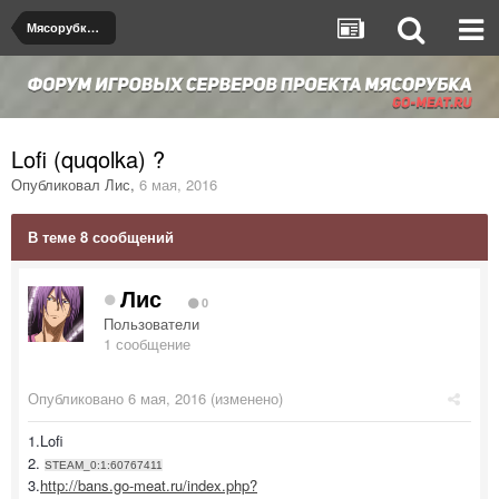
Мясорубка de_dust2
Lofi (quqolka) ?
Опубликовал
Лис
,
6 мая, 2016
В теме 8 сообщений
Лис
0
Пользователи
1 сообщение
Опубликовано
6 мая, 2016
(изменено)
1.Lofi
2.
STEAM_0:1:60767411
3.
http://bans.go-meat.ru/index.php?