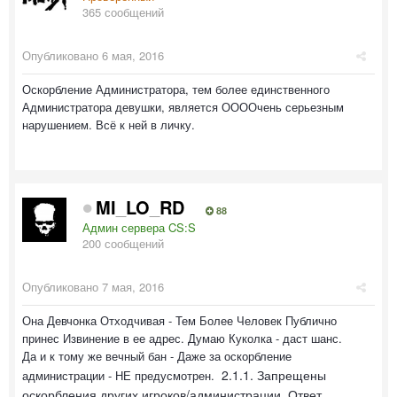
365 сообщений
Опубликовано
6 мая, 2016
Оскорбление Администратора, тем более единственного
Администратора девушки, является ООООчень серьезным
нарушением. Всё к ней в личку.
MI_LO_RD
88
Админ сервера CS:S
200 сообщений
Опубликовано
7 мая, 2016
Она Девчонка Отходчивая - Тем Более Человек Публично
принес Извинение в ее адрес. Думаю Куколка - даст шанс.
Да и к тому же вечный бан - Даже за оскорбление
2.1.1. Запрещены
администрации - НЕ предусмотрен.
оскорбления других игроков/администрации. Ответ