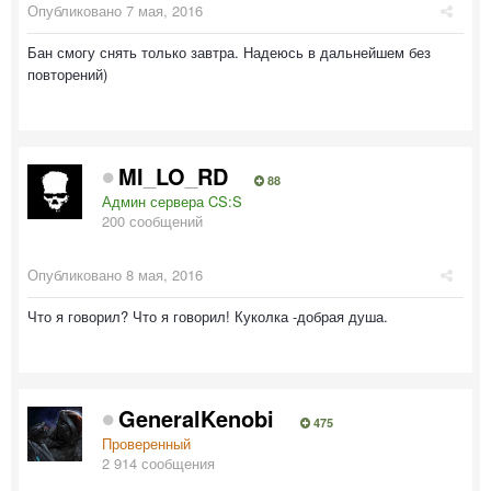
Опубликовано
7 мая, 2016
Бан смогу снять только завтра. Надеюсь в дальнейшем без
повторений)
MI_LO_RD
88
Админ сервера CS:S
200 сообщений
Опубликовано
8 мая, 2016
Что я говорил? Что я говорил! Куколка -добрая душа.
GeneralKenobi
475
Проверенный
2 914 сообщения