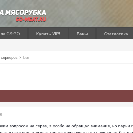
ила CS:GO
Купить VIP!
Баны
Статистика
 серверов
Баг
16
ким вопросом на серве, я особо не обращал внимания, но парни го
решь в руки нож, и жмешь кнопку голосового чата начинаешь быстре