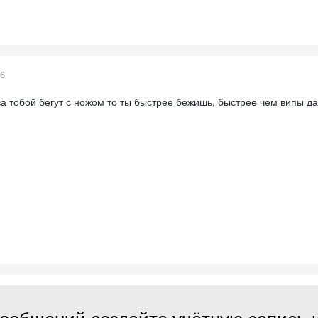
16
 за тобой бегут с ножом то ты быстрее бежишь, быстрее чем випы д
ообщений создайте учётную запись 