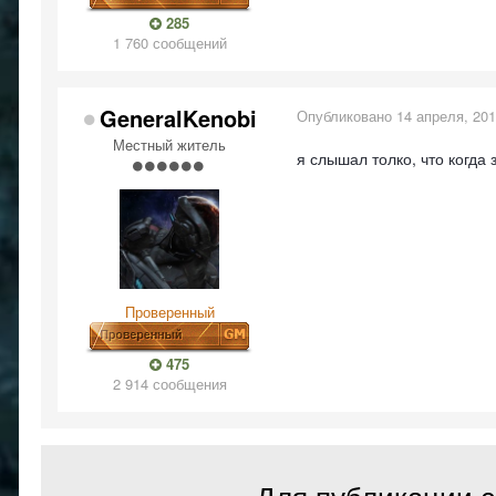
285
1 760 сообщений
GeneralKenobi
Опубликовано
14 апреля, 20
Местный житель
я слышал толко, что когда
Проверенный
475
2 914 сообщения
Для публикации с