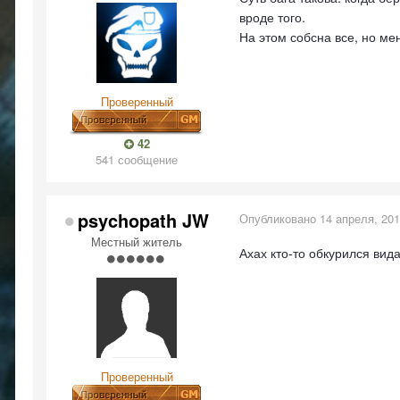
вроде того.
На этом собсна все, но ме
Проверенный
42
541 сообщение
psychopath JW
Опубликовано
14 апреля, 20
Местный житель
Ахах кто-то обкурился вид
Проверенный