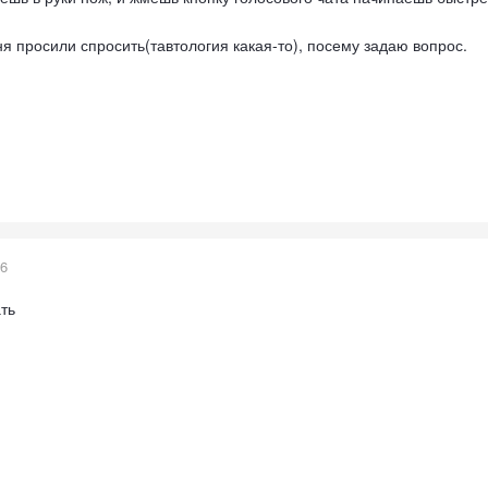
ня просили спросить(тавтология какая-то), посему задаю вопрос.
16
ать