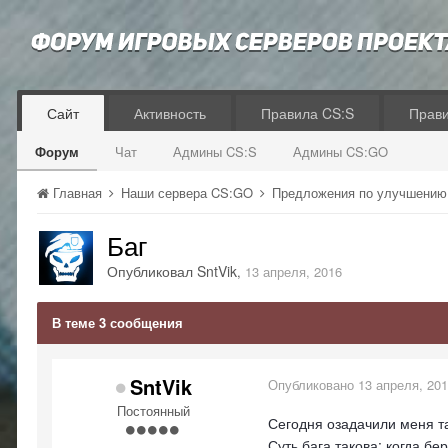
Сайт
Активность
Правила CS:S
Прав
Форум
Чат
Админы CS:S
Админы CS:GO
Главная
Наши сервера CS:GO
Предложения по улучшению
Баг
Опубликовал
SntVik
,
13 апреля, 2016
В теме 3 сообщения
SntVik
Опубликовано
13 апреля, 20
Постоянный
Сегодня озадачили меня та
Суть бага такова: когда бе