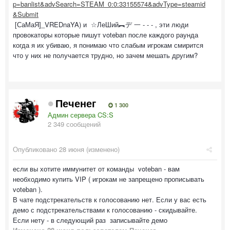
p=banlist&advSearch=STEAM_0:0:33155574&advType=steamid
&Submit
[СаМаЯ]_VREDnaYA) и ☆ЛеШий︻デ 一 - - - , эти люди
провокаторы которые пишут voteban после каждого раунда
когда я их убиваю, я понимаю что слабым игрокам смирится
что у них не получается трудно, но зачем мешать другим?
Печенег
1 300
Админ сервера CS:S
2 349 сообщений
Опубликовано
28 июня
(изменено)
если вы хотите иммунитет от команды voteban - вам
необходимо купить VIP ( игрокам не запрещено прописывать
voteban ).
В чате подстрекательств к голосованию нет. Если у вас есть
демо с подстрекательствами к голосованию - скидывайте.
Если нету - в следующий раз записывайте демо