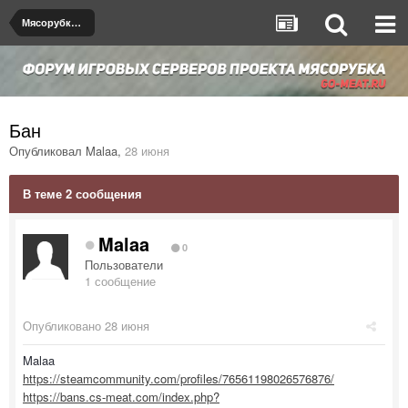
Мясорубка de_dust2
Бан
Опубликовал
Malaa
,
28 июня
В теме 2 сообщения
Malaa
0
Пользователи
1 сообщение
Опубликовано
28 июня
Malaa
https://steamcommunity.com/profiles/76561198026576876/
https://bans.cs-meat.com/index.php?