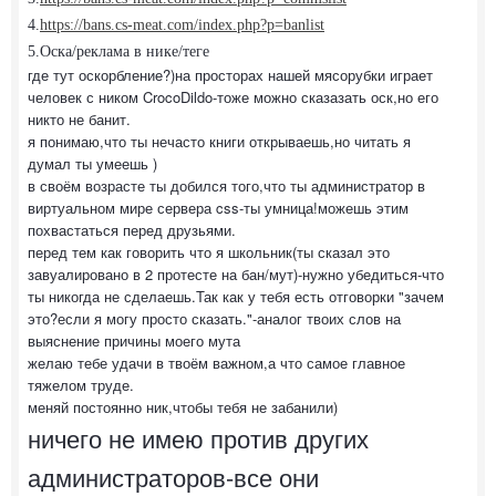
4.
https://bans.cs-meat.com/index.php?p=banlist
5.Оска/реклама в нике/теге
где тут оскорбление?)на просторах нашей мясорубки играет
человек с ником CrocoDildo-тоже можно сказазать оск,но его
никто не банит.
я понимаю,что ты нечасто книги открываешь,но читать я
думал ты умеешь )
в своём возрасте ты добился того,что ты администратор в
виртуальном мире сервера css-ты умница!можешь этим
похвастаться перед друзьями.
перед тем как говорить что я школьник(ты сказал это
завуалировано в 2 протесте на бан/мут)-нужно убедиться-что
ты никогда не сделаешь.Так как у тебя есть отговорки "зачем
это?если я могу просто сказать."-аналог твоих слов на
выяснение причины моего мута
желаю тебе удачи в твоём важном,а что самое главное
тяжелом труде.
меняй постоянно ник,чтобы тебя не забанили)
ничего не имею против других
администраторов-все они