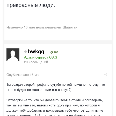
прекрасные люди.
Изменено
16 мая
пользователем Шайотан
hwkqq
203
Админ сервера CS:S
208 сообщений
Опубликовано
16 мая
Ты создал второй профиль сугубо по той причине, потому что
его не будет не жалко, если его снесут?)
Отговорки на то, что бы добавить тебя в стиме и поговорить,
так зачем мне это, назови хоть одну причину, по которой я
должен тебя добавить и доказывать тебе что-то? Если ты не
можешь сложить 2+2, то это явно твои проблемы, а не мои.