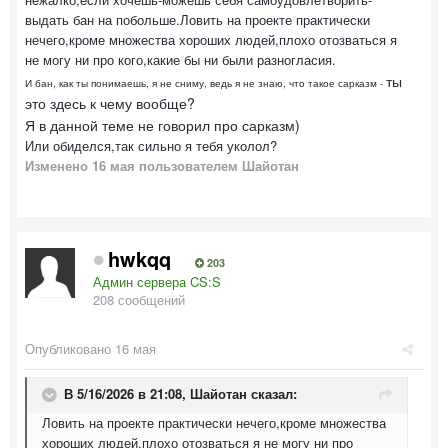
выдать бан на побольше.Ловить на проекте практически
нечего,кроме множества хороших людей,плохо отозваться я
не могу ни про кого,какие бы ни были разногласия.
ты
И бан, как ты понимаешь, я не сниму, ведь я не знаю, что такое сарказм -
это здесь к чему вообще?
Я в данной теме не говорил про сарказм)
Или обиделся,так сильно я тебя уколол?
Изменено
16 мая
пользователем Шайотан
hwkqq
203
Админ сервера CS:S
208 сообщений
Опубликовано
16 мая
В 5/16/2026 в 21:08,
Шайотан
сказал:
Ловить на проекте практически нечего,кроме множества
хороших людей,плохо отозваться я не могу ни про