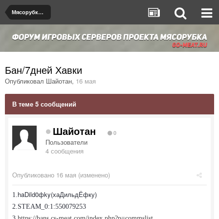
Мясорубка de_dust2
Бан/7дней Хавки
Опубликовал
Шайотан
,
16 мая
В теме 5 сообщений
Шайотан
0
Пользователи
4 сообщения
Опубликовано
16 мая
(изменено)
haDild0фky(хаДильдЁфку)
1.
2.STEAM_0:1:550079253
3.
https://bans.cs-meat.com/index.php?p=commslist