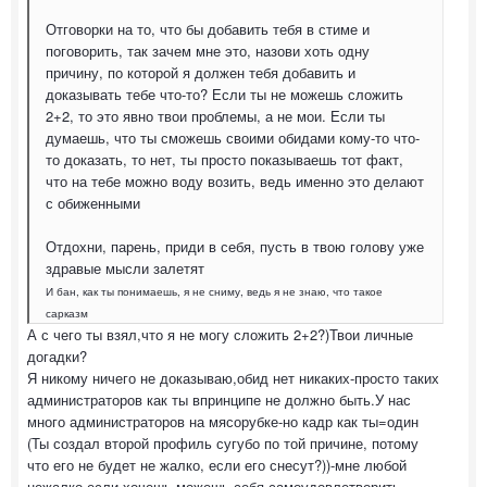
Отговорки на то, что бы добавить тебя в стиме и
поговорить, так зачем мне это, назови хоть одну
причину, по которой я должен тебя добавить и
доказывать тебе что-то? Если ты не можешь сложить
2+2, то это явно твои проблемы, а не мои. Если ты
думаешь, что ты сможешь своими обидами кому-то что-
то доказать, то нет, ты просто показываешь тот факт,
что на тебе можно воду возить, ведь именно это делают
с обиженными
Отдохни, парень, приди в себя, пусть в твою голову уже
здравые мысли залетят
И бан, как ты понимаешь, я не сниму, ведь я не знаю, что такое
сарказм
А с чего ты взял,что я не могу сложить 2+2?)Твои личные
догадки?
Я никому ничего не доказываю,обид нет никаких-просто таких
администраторов как ты впринципе не должно быть.У нас
много администраторов на мясорубке-но кадр как ты=один
(Ты создал второй профиль сугубо по той причине, потому
что его не будет не жалко, если его снесут?))-мне любой
нежалко,если хочешь-можешь себя самоудовлетворить-