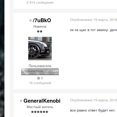
2 914 сообщения
/7uBkO
Опубликовано
19 марта, 2016
Новичок
ок ок щас в тот закину. дел
Пользователи
0
16 сообщений
GeneralKenobi
Опубликовано
19 марта, 2016
Местный житель
все равно ответ будет нет.