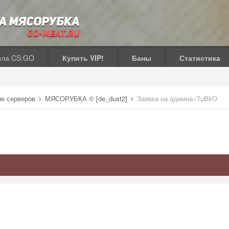
ила CS:GO
Купить VIP!
Баны
Статистика
ие серверов
МЯСОРУБКА © [de_dust2]
Заявка на админа-/7uBkO