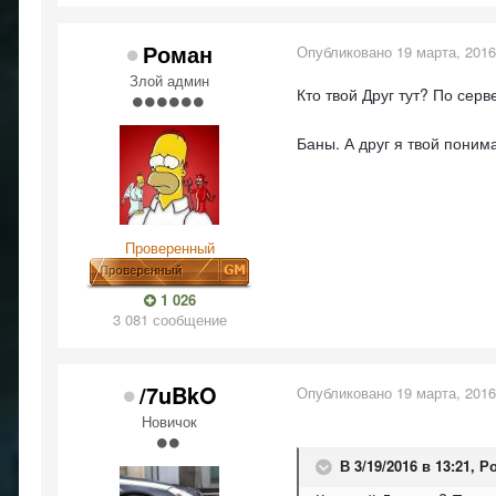
Роман
Опубликовано
19 марта, 2016
Злой админ
Кто твой Друг тут? По серв
Баны. А друг я твой поним
Проверенный
1 026
3 081 сообщение
/7uBkO
Опубликовано
19 марта, 2016
Новичок
В 3/19/2016 в 13:21,
Р