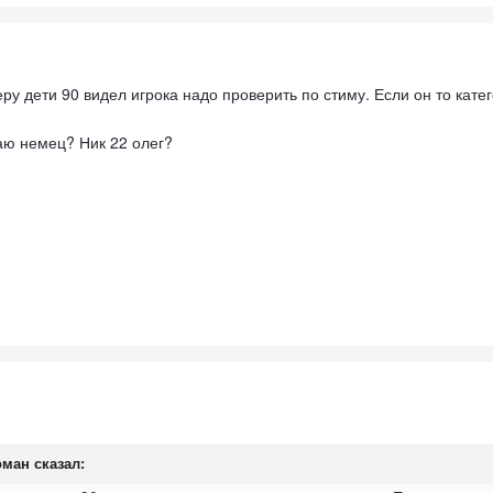
еру дети 90 видел игрока надо проверить по стиму. Если он то кате
аю немец? Ник 22 олег?
оман
сказал: