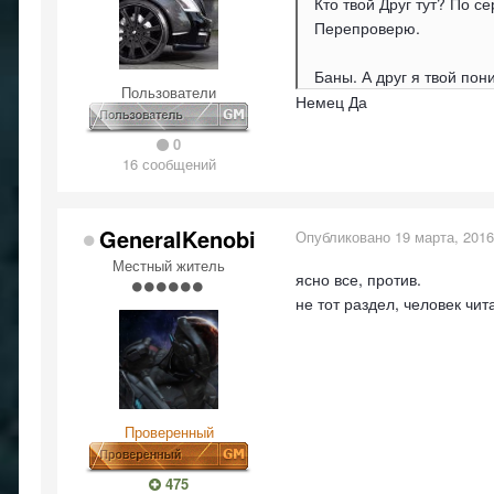
Кто твой Друг тут? По с
Перепроверю.
Баны. А друг я твой по
Пользователи
Немец Да
0
16 сообщений
GeneralKenobi
Опубликовано
19 марта, 2016
Местный житель
ясно все, против.
не тот раздел, человек чит
Проверенный
475