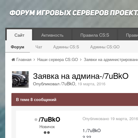
Сайт
Активность
Правила CS:S
Прав
Форум
Чат
Админы CS:S
Админы CS:GO
Главная
Наши сервера CS:GO
Заявки на администрирован
Заявка на админа-/7uBkO
Опубликовал
/7uBkO
,
19 марта, 2016
В теме 8 сообщений
/7uBkO
Опубликовано
19 марта, 2016
Новичок
1./7uBkO
2.22