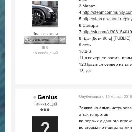
3,Марат
4,
http://steamcommunity.co
5,
http://stats.go-meat.ru/pl
6,Самара
7.
http://vk.com/id308154019
Пользователи
8. Да - Дети 90-х| [PUBLI
9.есть.
0
10.2-3
16 сообщений
11.в вечернее время. прим
12.Нравится сервер из за э
13. да
Genius
Опубликовано
19 марта, 2016
Начинающий
Заявки на администрирова
а так то против
во первых у данного игрок
во вторых не наиграно ми