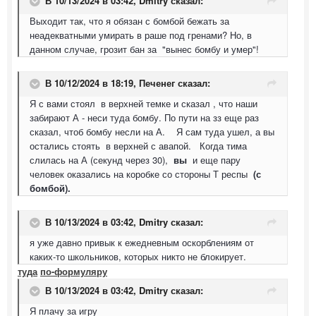
В 10/13/2024 в 03:42,
Dmitry
сказал:
Выходит так, что я обязан с бомбой бежать за
неадекватными умирать в раше под гренами? Но, в
данном случае, грозит бан за "вынес бомбу и умер"!
В 10/12/2024 в 18:19,
Печенег
сказал:
Я с вами стоял в верхней темке и сказал , что наши
забирают А - неси туда бомбу. По пути на зз еще раз
сказал, чтоб бомбу несли на А. Я сам туда ушел, а вы
остались стоять в верхней с авапой. Когда тима
слилась на А (секунд через 30),
вы
и еще пару
человек оказались на коробке со стороны Т респы
(с
бомбой).
В 10/13/2024 в 03:42,
Dmitry
сказал:
я уже давно привык к ежедневным оскорблениям от
каких-то школьников, которых никто не блокирует.
туда
по-формуляру
В 10/13/2024 в 03:42,
Dmitry
сказал:
Я плачу за игру