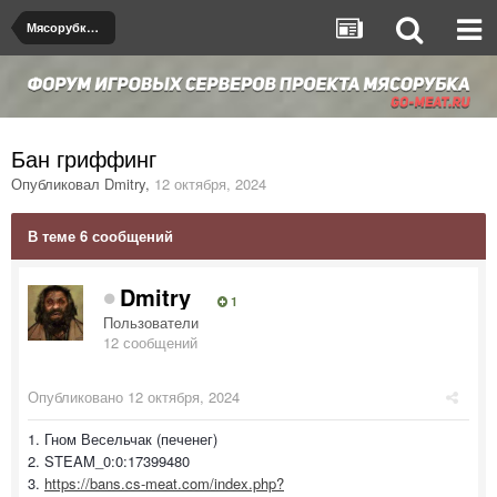
Мясорубка de_dust2
Бан гриффинг
Опубликовал
Dmitry
,
12 октября, 2024
В теме 6 сообщений
Dmitry
1
Пользователи
12 сообщений
Опубликовано
12 октября, 2024
1. Гном Весельчак (печенег)
2. STEAM_0:0:17399480
3.
https://bans.cs-meat.com/index.php?