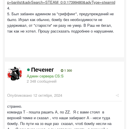
p=banlist&advSearch=STEAM_0:0:17399480&advType=steamid
4.
5. Был забанен админом за "гриффинг", предупреждений не
было. Играл как обычно, бомбу без необходимости не
удерживал, от "старости" ни разу не умер. В Раш не бегал,
так как не хотел. Прошу рассказать подробнее о нарушении.
Печенег
1 300
Админ сервера CS:S
2 348 сообщений
Опубликовано
12 октября, 2024
странно.
команда Т - пошла рашить А, по ZZ. Я с вами стоял в
верхней темке и сказал , что наши забирают А - неси туда
бомбу. По пути на зз еще раз сказал, чтоб бомбу несли на