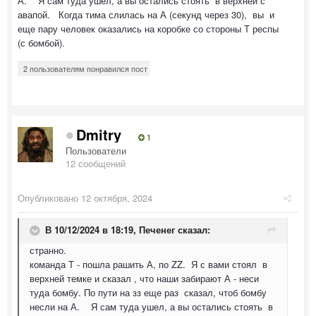
А. Я сам туда ушел, а вы остались стоять в верхней с
авапой. Когда тима слилась на А (секунд через 30), вы и
еще пару человек оказались на коробке со стороны Т респы
(с бомбой).
2 пользователям понравился пост
Dmitry
1
Пользователи
12 сообщений
Опубликовано
12 октября, 2024
В 10/12/2024 в 18:19,
Печенег
сказал:
странно.
команда Т - пошла рашить А, по ZZ. Я с вами стоял в
верхней темке и сказал , что наши забирают А - неси
туда бомбу. По пути на зз еще раз сказал, чтоб бомбу
несли на А. Я сам туда ушел, а вы остались стоять в