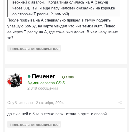
верхней с авапой. Когда тима слилась на А (секунд
через 30), вы и еще пару человек оказались на коробке
со стороны Т респы (с бомбой).
После призыва на А специально пришел в темку поднять
упавшую бомбу, на карте увидел что низ темки убит. Понес
ее через Т респу на А, где тоже был добит. В чем нарушение
то?
1 пользователю понравился пост
Печенег
1 300
Админ сервера CS:S
2 348 сообщений
Опубликовано
12 октября, 2024
да ты с ней и был в темке верх. стоял в арке с авапой.
1 пользователю понравился пост