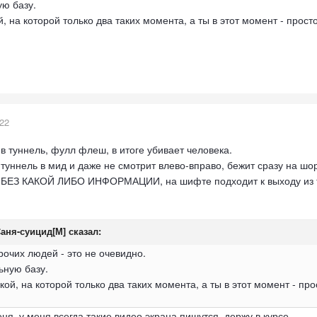
ю базу.
й, на которой только два таких момента, а ты в этот момент - прос
022
 в туннель, фулл флеш, в итоге убивает человека.
туннель в мид и даже не смотрит влево-вправо, бежит сразу на шор
, БЕЗ КАКОЙ ЛИБО ИНФОРМАЦИИ, на шифте подходит к выходу из т
аня-суицид[М]
сказал:
рочих людей - это не очевидно.
ьную базу.
кой, на которой только два таких момента, а ты в этот момент - пр
ня, у меня всегда такие видео экрана пишутся, держу в курсе.