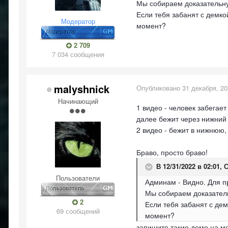
Мы собираем доказательну
Если тебя забанят с демко
Модератор
момент?
2 709
7 034 сообщения
malyshnick
Опубликовано
31 декабря, 2
Начинающий
1 видео - человек забегает
далее бежит через нижний 
2 видео - бежит в нижнюю
Браво, просто браво!
В 12/31/2022 в 02:01,
С
Пользователи
Админам - Видно. Для п
Мы собираем доказател
2
Если тебя забанят с дем
69 сообщений
момент?
запишите такие демо на ме