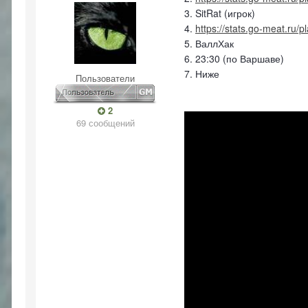
3. SitRat (игрок)
4.
https://stats.go-meat.ru/
5. ВаллХак
6. 23:30 (по Варшаве)
7. Ниже
Пользователи
2
69 сообщений