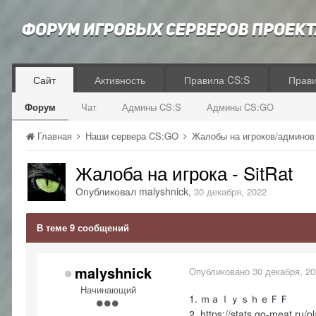
Сайт
Активность
Правила CS:S
Прав
Форум
Чат
Админы CS:S
Админы CS:GO
Главная
Наши сервера CS:GO
Жалобы на игроков/админо
Жалоба на игрока - SitRat
Опубликовал
malyshnick
,
30 декабря, 2022
В теме 9 сообщений
malyshnick
Опубликовано
30 декабря, 2
Начинающий
1. ｍａｌｙｓｈｅＦＦ
2.
https://stats.go-meat.ru/