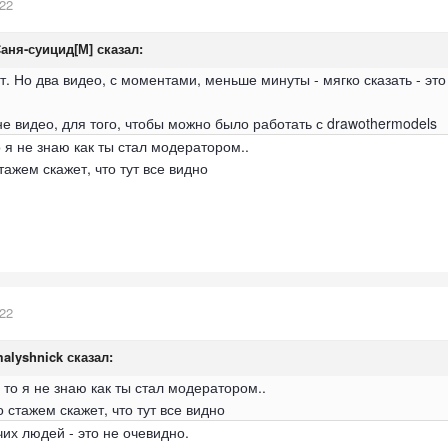
022
аня-суицид[М]
сказал:
т. Но два видео, с моментами, меньше минуты - мягко сказать - это
не видео, для того, чтобы можно было работать с drawothermodels
о я не знаю как ты стал модератором..
ажем скажет, что тут все видно
022
alyshnick
сказал:
, то я не знаю как ты стал модератором..
стажем скажет, что тут все видно
их людей - это не очевидно.