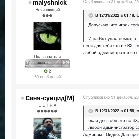
malyshnick
Опубликовано
31 декабря, 2
Начинающий
В 12/31/2022 в 01:18,
С
Допускаю, что игрок соф
И на Вх нужна демка, а 
если для тебя это не ВХ, т
любой администратор со ст
Пользователи
2
69 сообщений
Саня-суицид[М]
Опубликовано
31 декабря, 2
U L T R A
В 12/31/2022 в 01:58,
m
если для тебя это не ВХ
любой администратор со 
Админам - Видно. Для проч