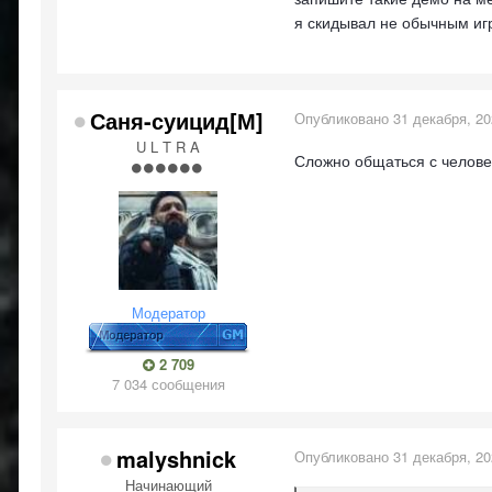
я скидывал не обычным и
Саня-суицид[М]
Опубликовано
31 декабря, 2
U L T R A
Сложно общаться с человек
Модератор
2 709
7 034 сообщения
malyshnick
Опубликовано
31 декабря, 2
Начинающий