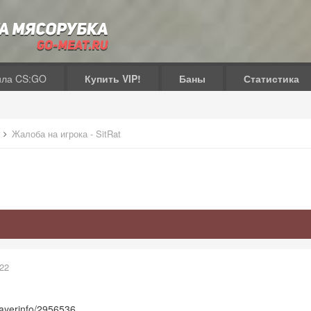
ила CS:GO
Купить VIP!
Баны
Статистика
в
Жалоба на игрока - SitRat
022
playerinfo/2956536