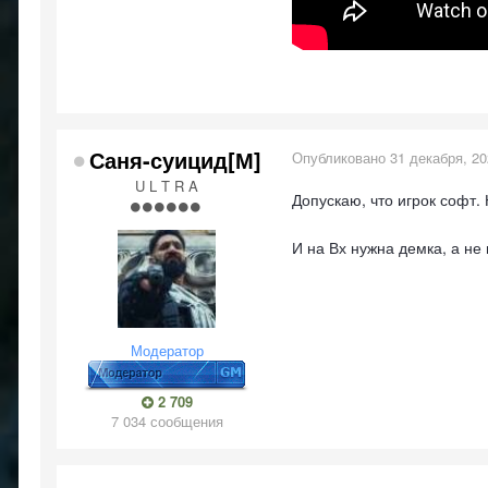
Саня-суицид[М]
Опубликовано
31 декабря, 2
U L T R A
Допускаю, что игрок софт. 
И на Вх нужна демка, а не
Модератор
2 709
7 034 сообщения