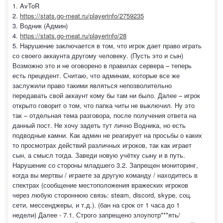
1. AvToR
2.
https://stats.go-meat.ru/playerinfo/2759235
3. Водник (Админ)
4.
https://stats.go-meat.ru/playerinfo/28
5. Нарушение заключается в том, что игрок дает право играть
со своего аккаунта другому человеку. (Пусть это и сын)
Возможно это и не оговорено в правилах сервера – теперь
есть прецедент. Считаю, что админам, которые все же
заслужили право такими являться непозволительно
передавать свой аккаунт кому бы там ни было. Далее – игрок
открыто говорит о том, что папка читы не выключил. Ну это
так – отдельная тема разговора, после получения ответа на
данный пост. Не хочу задеть тут лично Водника, но есть
подводные камни. Как админ не реагирует на просьбы о каких
то просмотрах действий различных игроков, так как играет
сын, а смысл тогда. Заведи новую учётку сыну и в путь.
Нарушение со стороны младшего 3.2. Запрещен мониторинг,
когда вы мертвы / играете за другую команду / находитесь в
спектрах (сообщение местоположения вражеских игроков
через любую стороннюю связь: steam, discord, skype, соц.
сети, мессенджеры, и т.д.). (бан на срок от 1 часа до 1
недели) Далее - 7.1. Строго запрещено злоупотр***ять/