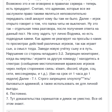
Возможно это и не оговорено в правилах сервера – теперь
есть прецедент. Считаю, что админам, которые все же
заслужили право такими являться непозволительно
передавать свой аккаунт кому бы там ни было. Далее – игрок
открыто говорит о том, что папка читы не выключил. Ну это
так – отдельная тема разговора, после получения ответа на
данный пост. Не хочу задеть тут лично Водника, но есть
подводные камни. Как админ не реагирует на просьбы о каких
то просмотрах действий различных игроков, так как играет
сын, а смысл тогда. Заведи новую учётку сыну и в путь.
Нарушение со стороны младшего 3.2. Запрещен мониторинг,
когда вы мертвы / играете за другую команду / находитесь в
спектрах (сообщение местоположения вражеских игроков
через любую стороннюю связь: steam, discord, skype, соц.
сети, мессенджеры, и т.д.). (бан на срок от 1 часа до 1
недели) Далее - 7.1. Строго запрещено злоупотр***ять/
баловаться админкой, а также использовать ее для личной
выгоды.
6. Постоянно.
7. Тут доказательства скриншотов и демок не уместно. Все об
этом знают.