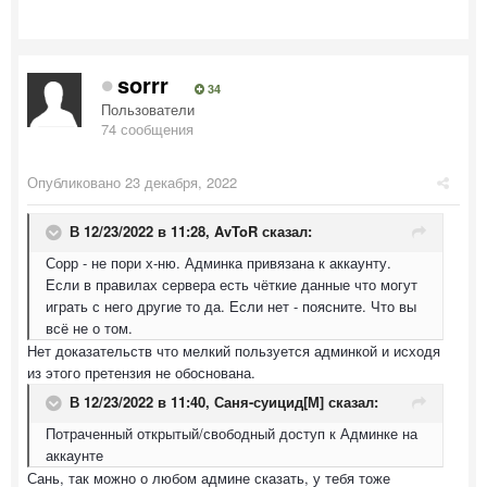
sorrr
34
Пользователи
74 сообщения
Опубликовано
23 декабря, 2022
В 12/23/2022 в 11:28,
AvToR
сказал:
Сорр - не пори х-ню. Админка привязана к аккаунту.
Если в правилах сервера есть чёткие данные что могут
играть с него другие то да. Если нет - поясните. Что вы
всё не о том.
Нет доказательств что мелкий пользуется админкой и исходя
из этого претензия не обоснована.
В 12/23/2022 в 11:40,
Саня-суицид[М]
сказал:
Потраченный открытый/свободный доступ к Админке на
аккаунте
Сань, так можно о любом админе сказать, у тебя тоже