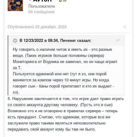
35
Пользователи
64 сообщения
Опубликовано
23 декабря, 2022
В 12/23/2022 в 08:34,
Печенег
сказал:
Ну говорить о наличии читов и иметь их - это разные
вещи. (Таких игроков больше половины сервера)
Мониторинга от Водника не замечал, но он чаще играет
за Т.
Пользуется админкой или нет (тут я хз, они порой
меняются за компом через 10 минут игры. Но когда
говорит сын - баны порой прилетают и кто их выдает -
хз).
5. Нарушение заключается в том, что игрок дает право играть
со своего аккаунта другому человеку. (Пусть это и сын)
Возможно это и не оговорено в правилах сервера – теперь
есть прецедент. Считаю, что админам, которые все же
заслужили право такими являться непозволительно
передавать свой аккаунт кому бы там ни было.