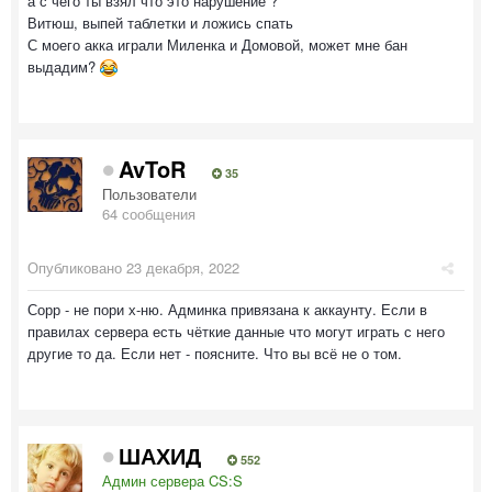
а с чего ты взял что это нарушение ?
Витюш, выпей таблетки и ложись спать
С моего акка играли Миленка и Домовой, может мне бан
выдадим?
AvToR
35
Пользователи
64 сообщения
Опубликовано
23 декабря, 2022
Сорр - не пори х-ню. Админка привязана к аккаунту. Если в
правилах сервера есть чёткие данные что могут играть с него
другие то да. Если нет - поясните. Что вы всё не о том.
ШАХИД
552
Админ сервера CS:S