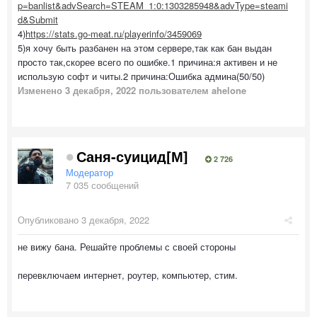
p=banlist&advSearch=STEAM_1:0:1303285948&advType=steami
d&Submit
4)
https://stats.go-meat.ru/playerinfo/3459069
5)я хочу быть разбанен на этом сервере,так как бан выдан
просто так,скорее всего по ошибке.1 причина:я активен и не
использую софт и читы.2 причина:Ошибка админа(50/50)
Изменено
3 декабря, 2022
пользователем ahelone
Саня-суицид[М]
2 726
Модератор
7 035 сообщений
Опубликовано
3 декабря, 2022
не вижу бана. Решайте проблемы с своей стороны
перевключаем интернет, роутер, компьютер, стим.