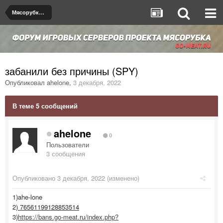
Мясорубка $2000$
забанили без причины (SPY)
Опубликовал
ahelone
,
3 декабря, 2022
В теме 5 сообщений
ahelone
0
Пользователи
3 сообщения
Опубликовано
3 декабря, 2022
(изменено)
1)ahe-lone
2)
76561199128853514
3)
https://bans.go-meat.ru/index.php?