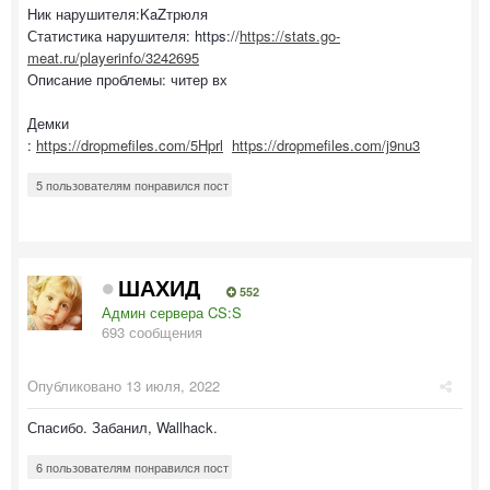
Ник нарушителя:KaZтрюля
Статистика нарушителя: https://
https://stats.go-
meat.ru/playerinfo/3242695
Описание проблемы: читер вх
Демки
:
https://dropmefiles.com/5Hprl
https://dropmefiles.com/j9nu3
5 пользователям понравился пост
ШАХИД
552
Админ сервера CS:S
693 сообщения
Опубликовано
13 июля, 2022
Спасибо. Забанил, Wallhack.
6 пользователям понравился пост