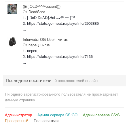
(((((:OLD^^^^^pacent)))
От
DeadShot
1. [ DeD DeAD$Hot ︻デ 一 ]™
2. https://stats.go-meat.ru/playerinfo/2903885
...
Interwebz OG User - читак
От
перец_37rus
1. перец
2. https://stats.go-meat.ru/playerinfo/7136
...
Последние посетители
0 пользователей онлайн
Ни одного зарегистрированного пользователя не просматривает
данную страницу
Администратор
Админ сервера CS:GO
Админ сервера CS:S
Проверенный
Пользователи