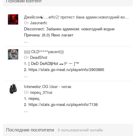
Похожий контент
Джейсон☯....erfc〄 протест бана админ:новогодний водни
От
Jasonerfc
Disconnect: Забанен админом: новогодний водни
Причина: (6.0) Явно лагает
...
(((((:OLD^^^^^pacent)))
От
DeadShot
1. [ DeD DeAD$Hot ︻デ 一 ]™
2. https://stats.go-meat.ru/playerinfo/2903885
...
Interwebz OG User - читак
От
перец_37rus
1. перец
2. https://stats.go-meat.ru/playerinfo/7136
...
Последние посетители
0 пользователей онлайн