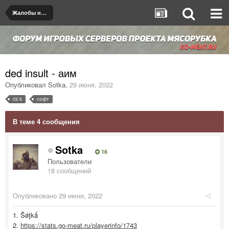
Жалобы на игроков/админов
ded insult - аим
Опубликовал
Sotka
,
29 июня, 2022
cs:s
софт
В теме 4 сообщения
Sotka
16
Пользователи
18 сообщений
Опубликовано
29 июня, 2022
1. Šǿţkǻ
2.
https://stats.go-meat.ru/playerinfo/1743