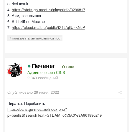
3. ded insult
4.
https://stats.go-meat.ru/playerinfo/3296817
5. Аим, распрыжка
6. В 11:45 по Москве
7.
https://cloud.mail.ru/public/iX1L/qjiUFkNuP
4 пользователям понравился пост
Печенег
1 300
Админ сервера CS:S
2 349 сообщений
Опубликовано
29 июня, 2022
Пиратка. Перебанить
https://bans.go-meat.ru/index.php?
p=banlist&searchText=STEAM_0%3A0%3A961996249