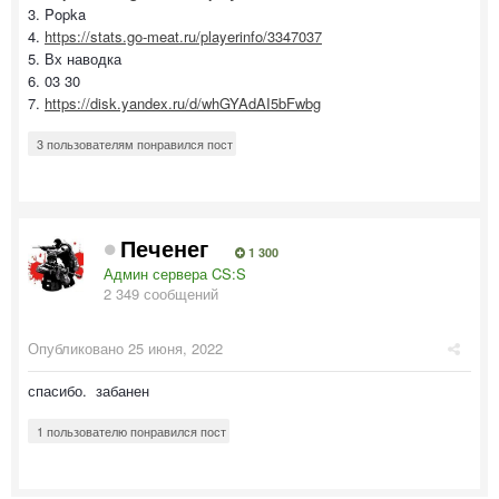
3. Popka
4.
https://stats.go-meat.ru/playerinfo/3347037
5. Вх наводка
6. 03 30
7.
https://disk.yandex.ru/d/whGYAdAI5bFwbg
3 пользователям понравился пост
Печенег
1 300
Админ сервера CS:S
2 349 сообщений
Опубликовано
25 июня, 2022
спасибо. забанен
1 пользователю понравился пост