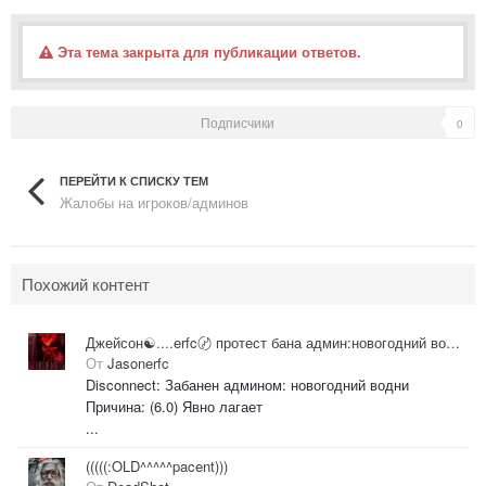
Эта тема закрыта для публикации ответов.
Подписчики
0
ПЕРЕЙТИ К СПИСКУ ТЕМ
Жалобы на игроков/админов
Похожий контент
Джейсон☯....erfc〄 протест бана админ:новогодний водни
От
Jasonerfc
Disconnect: Забанен админом: новогодний водни
Причина: (6.0) Явно лагает
...
(((((:OLD^^^^^pacent)))