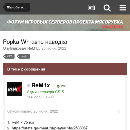
Жалобы на игроков/админов
Popka Wh авто наводка
Опубликовал
ReM1x
,
25 июня, 2022
cs:s
софт
В теме 2 сообщения
ReM1x
122
Админ сервера CS:S
166 сообщений
Опубликовано
25 июня, 2022
1. ReM!x 75 rus
2.
https://stats.go-meat.ru/playerinfo/2583087