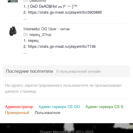
От
DeadShot
1. [ DeD DeAD$Hot ︻デ 一 ]™
2. https://stats.go-meat.ru/playerinfo/2903885
...
Interwebz OG User - читак
От
перец_37rus
1. перец
2. https://stats.go-meat.ru/playerinfo/7136
...
Последние посетители
0 пользователей онлайн
Ни одного зарегистрированного пользователя не просматривает
данную страницу
Администратор
Админ сервера CS:GO
Админ сервера CS:S
Проверенный
Пользователи
Проект Мясорубка © 2011-2023