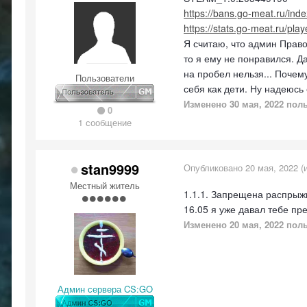
https://bans.go-meat.ru/
https://stats.go-meat.ru/pla
Я считаю, что админ Прав
то я ему не понравился. Д
на пробел нельзя... Почем
Пользователи
себя как дети. Ну надеюсь 
Изменено
30 мая, 2022
поль
0
1 сообщение
stan9999
Опубликовано
20 мая, 2022
(
Местный житель
1.1.1. Запрещена распрыжк
16.05 я уже давал тебе пр
Изменено
20 мая, 2022
поль
Админ сервера CS:GO