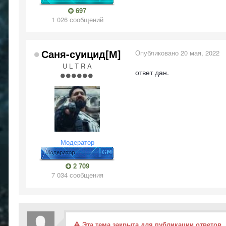
697
1 026 сообщений
Саня-суицид[М]
Опубликовано
20 мая, 2022
U L T R A
ответ дан.
Модератор
2 709
7 034 сообщения
Эта тема закрыта для публикации ответов.