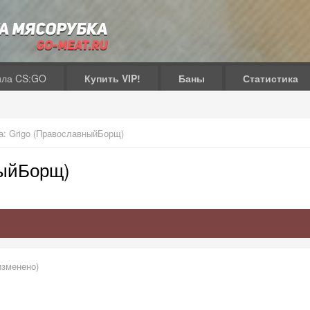
ила CS:GO
Купить VIP!
Баны
Статистика
: Grigo (ПравославныйБорщ)
ныйБорщ)
изменено)