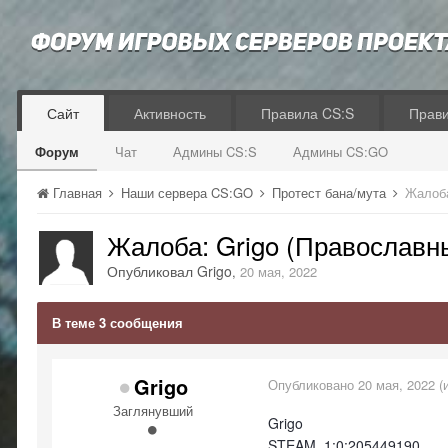
Сайт
Активность
Правила CS:S
Прав
Форум
Чат
Админы CS:S
Админы CS:GO
Главная
Наши сервера CS:GO
Протест бана/мута
Жалоба
Жалоба: Grigo (Православ
Опубликовал
Grigo
,
20 мая, 2022
В теме 3 сообщения
Grigo
Опубликовано
20 мая, 2022
(
Заглянувший
Grigo
STEAM_1:0:205449190