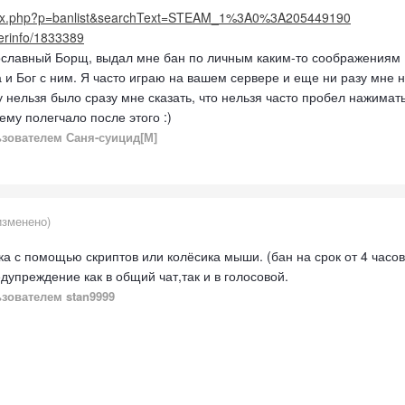
index.php?p=banlist&searchText=STEAM_1%3A0%3A205449190
yerinfo/1833389
ославный Борщ, выдал мне бан по личным каким-то соображениям (
а и Бог с ним. Я часто играю на вашем сервере и еще ни разу мне 
у нельзя было сразу мне сказать, что нельзя часто пробел нажимат
ему полегчало после этого :)
зователем Саня-суицид[М]
изменено)
а с помощью скриптов или колёсика мыши. (бан на срок от 4 часов
едупреждение как в общий чат,так и в голосовой.
зователем stan9999