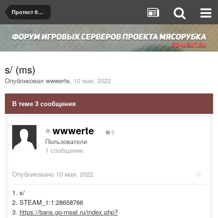
Протест бана/мута
s/ (ms)
Опубликовал
wwwerte
,
10 мая, 2022
В теме 3 сообщения
wwwerte
0
Пользователи
1 сообщение
Опубликовано
10 мая, 2022
1. s/
2. STEAM_1:1:28658766
3.
https://bans.go-meat.ru/index.php?