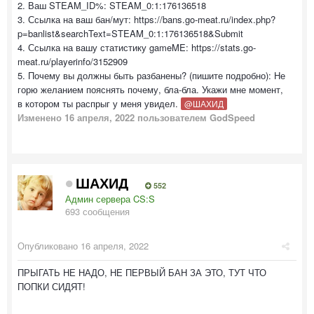
2. Ваш STEAM_ID%: STEAM_0:1:176136518
3. Ссылка на ваш бан/мут: https://bans.go-meat.ru/index.php?
p=banlist&searchText=STEAM_0:1:176136518&Submit
4. Ссылка на вашу статистику gameME: https://stats.go-
meat.ru/playerinfo/3152909
5. Почему вы должны быть разбанены? (пишите подробно): Не
горю желанием пояснять почему, бла-бла. Укажи мне момент,
в котором ты распрыг у меня увидел.
@ШАХИД
Изменено
16 апреля, 2022
пользователем GodSpeed
ШАХИД
552
Админ сервера CS:S
693 сообщения
Опубликовано
16 апреля, 2022
ПРЫГАТЬ НЕ НАДО, НЕ ПЕРВЫЙ БАН ЗА ЭТО, ТУТ ЧТО
ПОПКИ СИДЯТ!