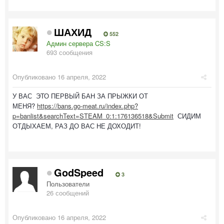
ШАХИД
552
Админ сервера CS:S
693 сообщения
Опубликовано
16 апреля, 2022
У ВАС ЭТО ПЕРВЫЙ БАН ЗА ПРЫЖКИ ОТ
МЕНЯ?
https://bans.go-meat.ru/index.php?
p=banlist&searchText=STEAM_0:1:176136518&Submit
СИДИМ
ОТДЫХАЕМ, РАЗ ДО ВАС НЕ ДОХОДИТ!
GodSpeed
3
Пользователи
26 сообщений
Опубликовано
16 апреля, 2022