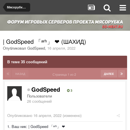
Мясорубка de_dust2
| GodSpeed 「ᵃʳʰ」 ❤ (ШАХИД)
Опубликовал
GodSpeed
,
16 апреля, 2022
В теме 35 сообщений
НАЗАД
ДАЛЕЕ
Страница 1 из 2
GodSpeed
3
Пользователи
26 сообщений
Опубликовано
16 апреля, 2022
(изменено)
1. Ваш ник: | GodSpeed 「ᵃʳʰ」 ❤