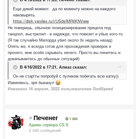
Еще дикий момент. да по моменту можно на каждого
наковырять.
https://disk.yandex.ru/i/USdsfMRjlKNVww
Не поверишь, обычное позиционирование прицела под
танцпол, выстрелил - в надежде, что повезет и убью кого-то.
(Я так случайно Милорда убил около 3х недель назад)
Опять же, я всегда готов для прохождения проверок и
прочего, мне особо скрывать нечего. Просто вы ленитесь и
докапываетесь до обычных ситуаций)
В 4/16/2022 в 17:21,
Алмаз
сказал:
Он не стар!ты попробуй с пуликом побегать всю катку))
Извиняюсь, зря быканул
Изменено
16 апреля, 2022
пользователем GodSpeed
Печенег
1 300
Админ сервера CS:S
2 349 сообщений