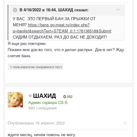
В 4/16/2022 в 16:44,
ШАХИД
сказал:
У ВАС ЭТО ПЕРВЫЙ БАН ЗА ПРЫЖКИ ОТ
МЕНЯ?
https://bans.go-meat.ru/index.php?
p=banlist&searchText=STEAM_0:1:176136518&Submit
СИДИМ ОТДЫХАЕМ, РАЗ ДО ВАС НЕ ДОХОДИТ!
Я еще раз повторяю.
Покажи мне док-во того, что я делал распрыг. Док-в нет? Жду
снятия бана.
1 пользователю понравился пост
ШАХИД
552
Админ сервера CS:S
693 сообщения
Опубликовано
16 апреля, 2022
ждите месяц, ничем помочь не могу.