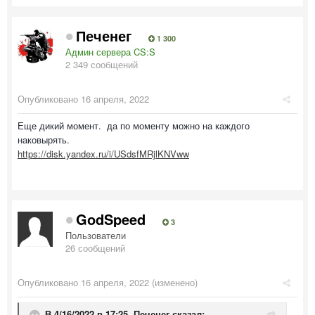
Печенег
1 300
Админ сервера CS:S
2 349 сообщений
Опубликовано
16 апреля, 2022
Еще дикий момент. да по моменту можно на каждого
наковырять.
https://disk.yandex.ru/i/USdsfMRjlKNVww
GodSpeed
3
Пользователи
26 сообщений
Опубликовано
16 апреля, 2022
(изменено)
В 4/16/2022 в 17:25,
Печенег
сказал: