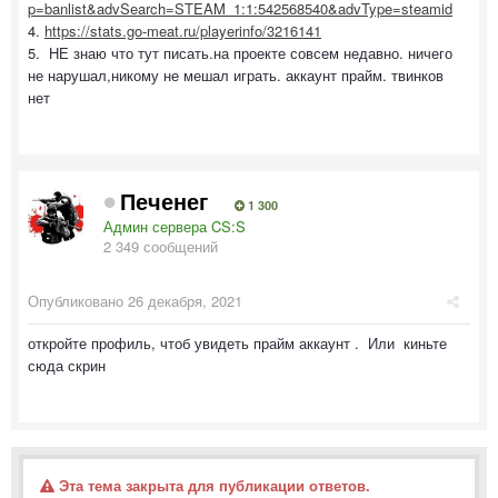
p=banlist&advSearch=STEAM_1:1:542568540&advType=steamid
4.
https://stats.go-meat.ru/playerinfo/3216141
5. НЕ знаю что тут писать.на проекте совсем недавно. ничего
не нарушал,никому не мешал играть. аккаунт прайм. твинков
нет
Печенег
1 300
Админ сервера CS:S
2 349 сообщений
Опубликовано
26 декабря, 2021
откройте профиль, чтоб увидеть прайм аккаунт . Или киньте
сюда скрин
Эта тема закрыта для публикации ответов.