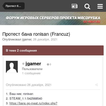
Протест бана/мута
Протест бана ronisan (Francuz)
Опубликовал
jgamer
,
26 декабря, 2021
В теме 2 сообщения
jgamer
0
Пользователи
1 сообщение
Опубликовано
26 декабря, 2021
1. Ваш ник: ronisan
2. STEAM_1:1:542568540
3.
https://bans.go-meat.ru/index.php?