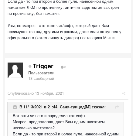
Если да - то при второй и более пуле, нанесенной одним
нажатием ЛКМ по противнику, анти-чит задетектил выстрел
по противнику, без нажатия.
Увы, но макрос - это тоже чит/софт, который дает Вам
преимущество над другими игроками, даже если он куплен у
официального (хотел ляпнуть дилера) поставщика Мыши.
Trigger
0
Пользователи
13 сообщений
Опубликовано
13 ноября, 2021
В 11/13/2021 в 21:44,
Саня-суицид[М]
сказал:
Вот анти-чит его и определил как софт.
Макрос, предполагаю, дает Вам одним нажатием
несколько выстрелов?
Если да - то при второй и более пуле, нанесенной одним