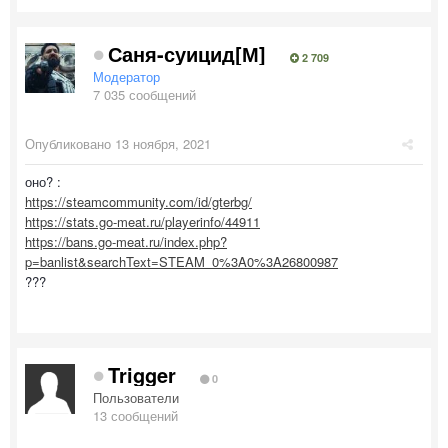
Саня-суицид[М]
2 709
Модератор
7 035 сообщений
Опубликовано
13 ноября, 2021
оно? :
https://steamcommunity.com/id/gterbg/
https://stats.go-meat.ru/playerinfo/44911
https://bans.go-meat.ru/index.php?
p=banlist&searchText=STEAM_0%3A0%3A26800987
???
Trigger
0
Пользователи
13 сообщений