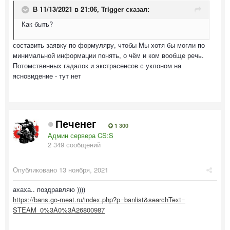
В 11/13/2021 в 21:06,
Trigger
сказал:
Как быть?
составить заявку по формуляру, чтобы Мы хотя бы могли по
минимальной информации понять, о чём и ком вообще речь.
Потомственных гадалок и экстрасенсов с уклоном на
ясновидение - тут нет
Печенег
1 300
Админ сервера CS:S
2 349 сообщений
Опубликовано
13 ноября, 2021
ахаха.. поздравляю ))))
https://bans.go-meat.ru/index.php?p=banlist&searchText=
STEAM_0%3A0%3A26800987