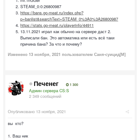
mr.TriGGer
STEAM_0:0:26800987
https://bans.go-meat.ru/index.php?
p=banlist&searchText=STEAM_0%3A0%3A26800987
https://stats.go-meat.ru/playerinfo/44911
13.11.2021 играл как обычно на сервере даст 2.
Выписали бан. Это автоматика или есть всё таки
причина бана? За что и почему?
Изменено
13 ноября, 2021
пользователем Саня-суицид[М]
Печенег
1 300
Админ сервера CS:S
2 349 сообщений
Опубликовано
13 ноября, 2021
вы кто?
1. Ваш ник