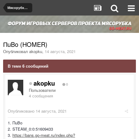
Мясорубка de_dust2
ПuBo (HOMER)
Опубликовал
akopku
,
14 августа, 2021
В теме 6 сообщений
akopku
0
Пользователи
4 сообщения
Опубликовано
14 августа, 2021
1. ПuBo
2. STEAM_0:0:51609433
3.
https://bans.go-meat.ru/index.php?