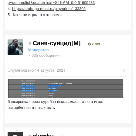
p=commslist&searchText=STEAM_0:0:51609433
4.
https://stats.go-meat.ru/playerinfo/133302
5. Так я не играл в это время.
Саня-суицид[М]
2 709
Модератор
7 035 сообщений
Опубликовано
14 августа, 2021
блокировка через сурсбан выдавалась, а не в игре.
оскорбления в логах есть
akopku