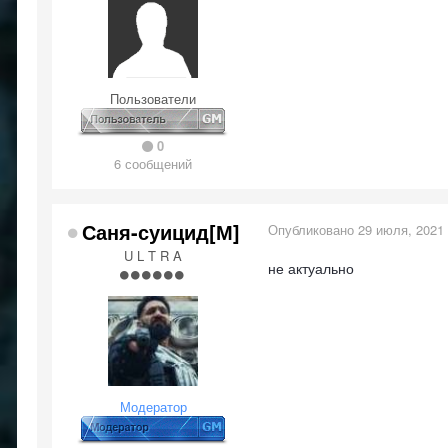
Пользователи
0
6 сообщений
Саня-суицид[М]
Опубликовано
29 июля, 2021
U L T R A
не актуально
Модератор