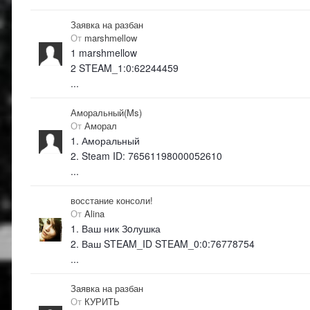
Заявка на разбан
От
marshmellow
1 marshmellow
2 STEAM_1:0:62244459
...
Аморальный(Ms)
От
Аморал
1. Аморальный
2. Steam ID: 76561198000052610
...
восстание консоли!
От
Alina
1. Ваш ник Зoлушка
2. Ваш STEAM_ID STEAM_0:0:76778754
...
Заявка на разбан
От
КУРИТЬ