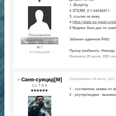
1. Brutal1ty
2 STEAM_0:1:44046911
3. ссылки не вижу
4
https://stats.go-meat.ru/p
5 Видимо банк дан по ошиб
Пользователи
Забанен админом Kefiz
0
Прошу разбанить. Никогда
6 сообщений
Изменено
29 июля, 2021
пол
Саня-суицид[М]
Опубликовано
29 июля, 2021
U L T R A
1 - составляем заявки по
2 - роутер/модем - вынима