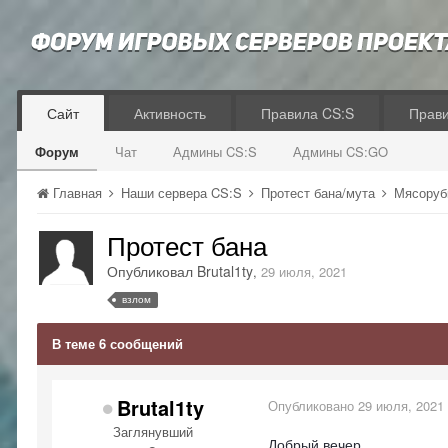
Сайт
Активность
Правила CS:S
Прав
Форум
Чат
Админы CS:S
Админы CS:GO
Главная
Наши сервера CS:S
Протест бана/мута
Мясоруб
Протест бана
Опубликовал
Brutal1ty
,
29 июля, 2021
взлом
В теме 6 сообщений
Brutal1ty
Опубликовано
29 июля, 2021
Заглянувший
Добрый вечер.