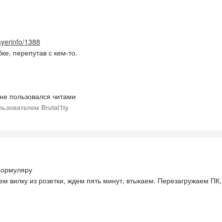
layerinfo/1388
ке, перепутав с кем-то.
 не пользовался читами
ьзователем Brutal1ty
 формуляру
ем вилку из розетки, ждем пять минут, втыкаем. Перезагружаем ПК