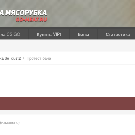
ила CS:GO
Купить VIP!
Баны
Статистика
ка de_dust2
Протест бана
(изменено)