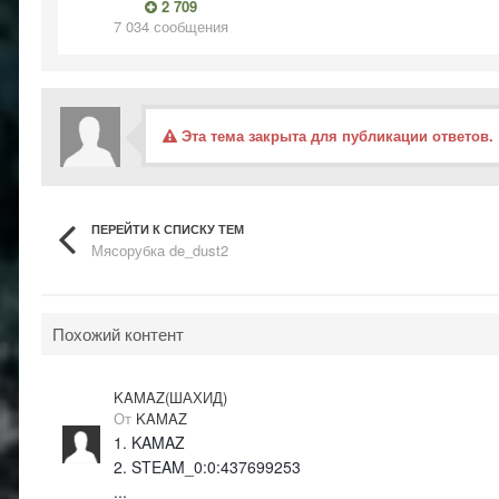
2 709
7 034 сообщения
Эта тема закрыта для публикации ответов.
ПЕРЕЙТИ К СПИСКУ ТЕМ
Мясорубка de_dust2
Похожий контент
KAMAZ(ШАХИД)
От
KAMAZ
1. KAMAZ
2. STEAM_0:0:437699253
...