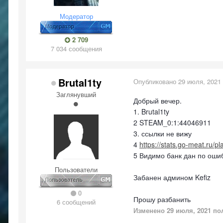
Модератор
2 709
7 034 сообщения
Brutal1ty
Опубликовано
29 июля, 2021
Заглянувший
Добрый вечер.
1. Brutal1ty
2 STEAM_0:1:44046911
3. ссылки не вижу
4
https://stats.go-meat.ru/p
5 Видимо банк дан по ошиб
Пользователи
Забанен админом Kefiz
0
Прошу разбанить
6 сообщений
Изменено
29 июля, 2021
пол