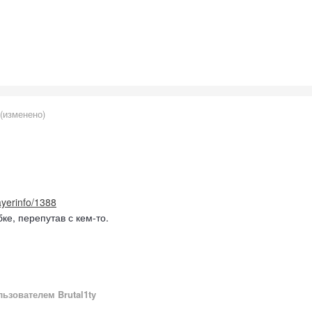
(изменено)
layerinfo/1388
ке, перепутав с кем-то.
ьзователем Brutal1ty