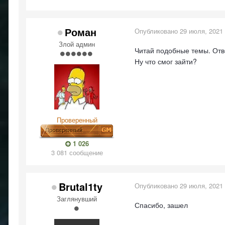
Роман
Опубликовано
29 июля, 2021
Злой админ
Читай подобные темы. Отв
Ну что смог зайти?
Проверенный
1 026
3 081 сообщение
Brutal1ty
Опубликовано
29 июля, 2021
Заглянувший
Спасибо, зашел