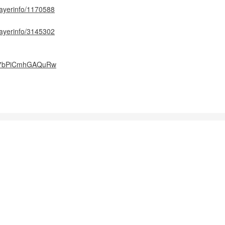
playerinfo/1170588
playerinfo/3145302
d/e7bPiCmhGAQuRw