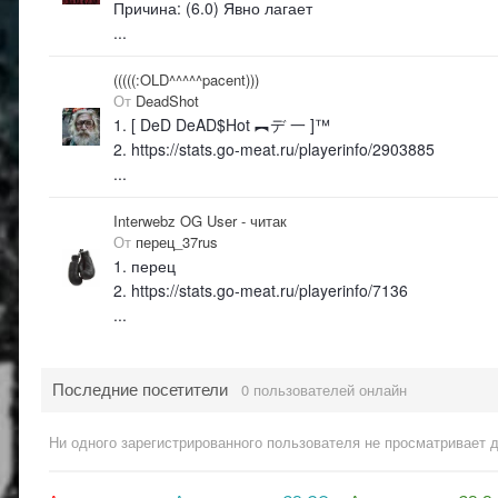
Причина: (6.0) Явно лагает
...
(((((:OLD^^^^^pacent)))
От
DeadShot
1. [ DeD DeAD$Hot ︻デ 一 ]™
2. https://stats.go-meat.ru/playerinfo/2903885
...
Interwebz OG User - читак
От
перец_37rus
1. перец
2. https://stats.go-meat.ru/playerinfo/7136
...
Последние посетители
0 пользователей онлайн
Ни одного зарегистрированного пользователя не просматривает 