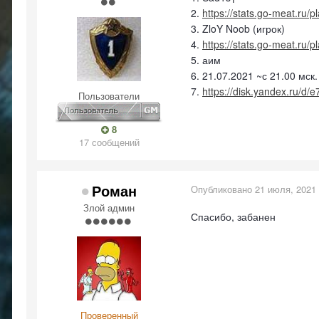
2.
https://stats.go-meat.ru/
3. ZloY Noob (игрок)
4.
https://stats.go-meat.ru/
5. аим
6. 21.07.2021 ~с 21.00 мск.
7.
https://disk.yandex.ru/
Пользователи
8
17 сообщений
Роман
Опубликовано
21 июля, 2021
Злой админ
Спасибо, забанен
Проверенный