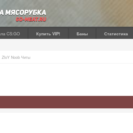
ила CS:GO
Купить VIP!
Баны
Статистика
ZloY Noob Читы