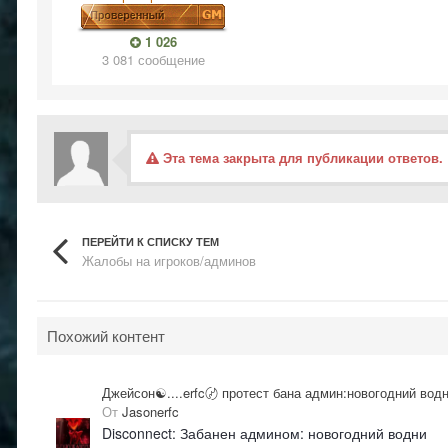
1 026
3 081 сообщение
Эта тема закрыта для публикации ответов.
ПЕРЕЙТИ К СПИСКУ ТЕМ
Жалобы на игроков/админов
Похожий контент
Джейсон☯....erfc〄 протест бана админ:новогодний вод
От
Jasonerfc
Disconnect: Забанен админом: новогодний водни