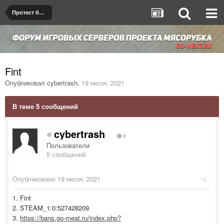
Протест бана/мута
Fint
Опубликовал
cybertrash
,
19 июля, 2021
В теме 5 сообщений
cybertrash
0
Пользователи
5 сообщений
Опубликовано
19 июля, 2021
1. Fint
2. STEAM_1:0:527428209
3.
https://bans.go-meat.ru/index.php?