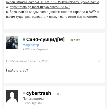
p=banlist&advSearch=STEAM_1:0:527428209&advType=steamid
4.
https://stats.go-meat.ru/playerinfo/2723576
5. Забанили от балды, чел в дверях топал и стрелял с AWP, я
начал туда простреливать и сразу после этого бан прилетел.
Саня-суицид[М]
2 726
Модератор
7 035 сообщений
Опубликовано
19 июля, 2021
Прайм-статус?
cybertrash
0
Пользователи
5 сообщений