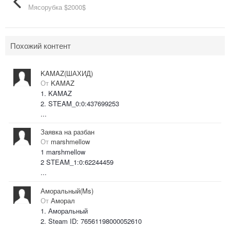
Мясорубка $2000$
Похожий контент
KAMAZ(ШАХИД)
От
KAMAZ
1. KAMAZ
2. STEAM_0:0:437699253
...
Заявка на разбан
От
marshmellow
1 marshmellow
2 STEAM_1:0:62244459
...
Аморальный(Ms)
От
Аморал
1. Аморальный
2. Steam ID: 76561198000052610