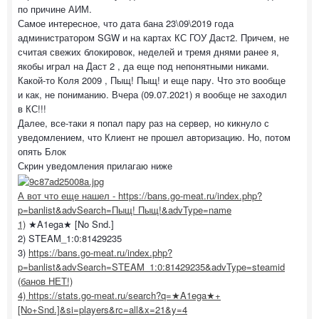
по причине АИМ.
Самое интересное, что дата бана 23\09\2019 года
администратором SGW и на картах КС ГОУ Даст2. Причем, не
считая свежих блокировок, неделей и тремя днями ранее я,
якобы играл на Даст 2 , да еще под непонятными никами.
Какой-то Коля 2009 , Пыщ! Пыщ! и еще пару. Что это вообще
и как, не пониманию. Вчера (09.07.2021) я вообще не заходил
в КС!!!
Далее, все-таки я попал пару раз на сервер, но кикнуло с
уведомлением, что Клиент не прошел авторизацию. Но, потом
опять Блок
Скрин уведомления прилагаю ниже
А вот что еще нашел -
https://bans.go-meat.ru/index.php?
p=banlist&advSearch=Пыщ! Пыщ!&advType=name
1)
★A1ega★ [No Snd.]
2) STEAM_1:0:81429235
3)
https://bans.go-meat.ru/index.php?
p=banlist&advSearch=STEAM_1:0:81429235&advType=steamid
(банов НЕТ!)
4)
https://stats.go-meat.ru/search?q=★A1ega★+
[No+Snd.]&si=players&rc=all&x=21&y=4