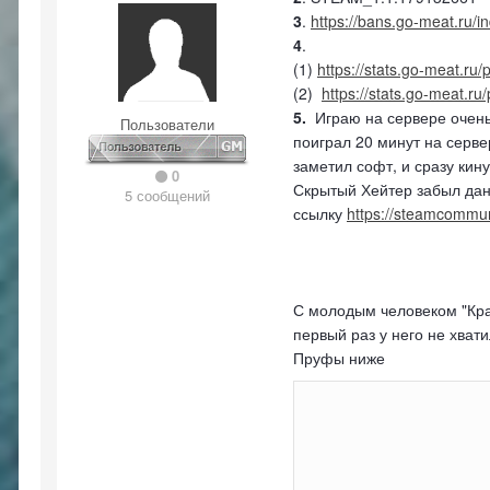
3
.
https://bans.go-meat.r
4
.
(1)
https://stats.go-meat.ru
(2)
https://stats.go-meat.ru
5.
Играю на сервере очень
Пользователи
поиграл 20 минут на серве
заметил софт, и сразу кин
0
Скрытый Хейтер забыл данн
5 сообщений
ссылку
https://steamcommu
С молодым человеком "Кра
первый раз у него не хват
Пруфы ниже