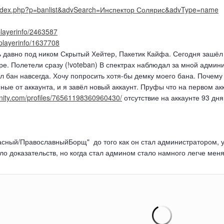
u/index.php?p=banlist&advSearch=Инспектор Солярис&advType=name
/playerinfo/2463587
/playerinfo/1637708
 давно под ником Скрытый Хейтер, Пакетик Кайфа. Сегодня зашёл п
ре. Полетели сразу (!voteban) В спектрах наблюдал за мной адми
ул бан навсегда. Хочу попросить хотя-бы демку моего бана. Почему
ые от аккаунта, и я завёл новый аккаунт. Пруфы что на первом акк
nity.com/profiles/76561198360960430/
отсутствие на аккаунте 93 дн
сный/ПравославныйБорщ" до того как он стал администратором, у
ило доказательств, но когда стал админом стало намного легче меня