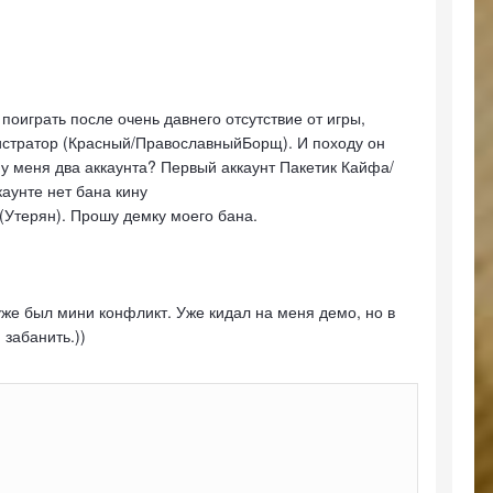
оиграть после очень давнего отсутствие от игры,
нистратор (Красный/ПравославныйБорщ). И походу он
 у меня два аккаунта? Первый аккаунт Пакетик Кайфа/
аунте нет бана кину
я(Утерян). Прошу демку моего бана.
же был мини конфликт. Уже кидал на меня демо, но в
 забанить.))