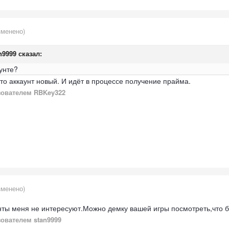
зменено)
n9999
сказал:
унте?
что аккаунт новый. И идёт в процессе получение прайма.
ователем RBKey322
зменено)
унты меня не интересуют.Можно демку вашей игры посмотреть,что 
ователем stan9999