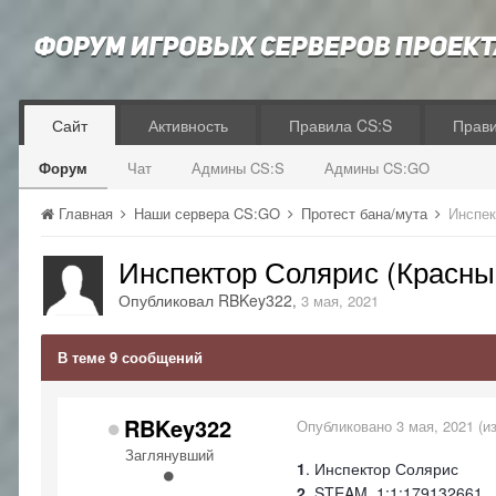
Сайт
Активность
Правила CS:S
Прав
Форум
Чат
Админы CS:S
Админы CS:GO
Главная
Наши сервера CS:GO
Протест бана/мута
Инспек
Инспектор Солярис (Красн
Опубликовал
RBKey322
,
3 мая, 2021
В теме 9 сообщений
RBKey322
Опубликовано
3 мая, 2021
(и
Заглянувший
1
. Инспектор Солярис
2
. STEAM_1:1:179132661