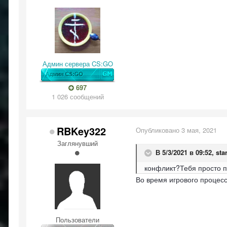
Админ сервера CS:GO
697
1 026 сообщений
RBKey322
Опубликовано
3 мая, 2021
Заглянувший
В 5/3/2021 в 09:52,
sta
конфликт?Тебя просто по
Во время игрового процесс
Пользователи