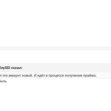
Key322
сказал:
л что аккаунт новый. И идёт в процессе получение прайма.
быть