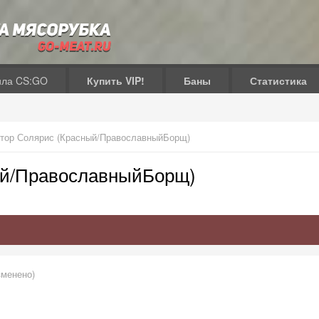
ила CS:GO
Купить VIP!
Баны
Статистика
тор Солярис (Красный/ПравославныйБорщ)
ый/ПравославныйБорщ)
зменено)