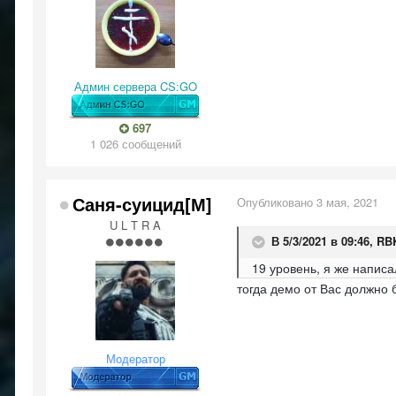
Админ сервера CS:GO
697
1 026 сообщений
Саня-суицид[М]
Опубликовано
3 мая, 2021
U L T R A
В 5/3/2021 в 09:46,
RB
19 уровень, я же написа
тогда демо от Вас должно 
Модератор