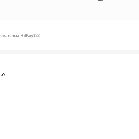
ователем RBKey322
те?