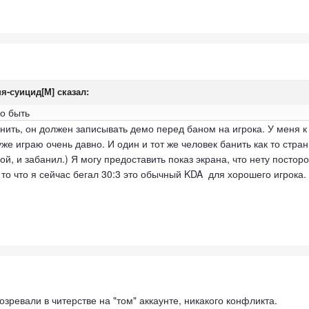
я-суицид[М]
сказал:
но быть
нить, он должен записывать демо перед баном на игрока. У меня к
уже играю очень давно. И один и тот же человек банить как то стра
й, и забанил.) Я могу предоставить показ экрана, что нету постор
 то что я сейчас бегал 30:3 это обычный KDA для хорошего игрока.
зревали в читерстве на "том" аккаунте, никакого конфликта.