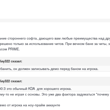
ание стороннего софта, дающего вам любые преимущества над дру
зрешено только за использование читов. При вечном бане за читы, 
тусом PRIME.
Key322
сказал:
 банить, он должен записывать демо перед баном на игрока.
Key322
сказал:
 30:3 это обычный KDA для хорошего игрока.
ему-то не играя с основы. Это уже два фактора задуматься "почему
демо от игрока на ноу-прайм аккаунте