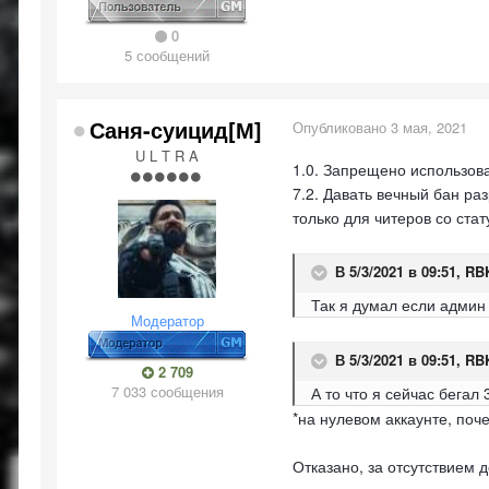
0
5 сообщений
Саня-суицид[М]
Опубликовано
3 мая, 2021
U L T R A
1.0. Запрещено использов
7.2. Давать вечный бан ра
только для читеров со ста
В 5/3/2021 в 09:51,
RB
Так я думал если админ
Модератор
В 5/3/2021 в 09:51,
RB
2 709
7 033 сообщения
А то что я сейчас бегал
*на нулевом аккаунте, поч
Отказано, за отсутствием 