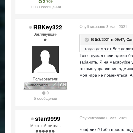
2 709
7 033 сообщения
RBKey322
Опубликовано
3 мая, 2021
Заглянувший
В 5/3/2021 в 09:47,
Сан
тогда демо от Вас долж
Так я думал если админ ба
забанить. Я на масярубке 
открыл управление админко
моя игра не поменяться. А
Пользователи
0
5 сообщений
stan9999
Опубликовано
3 мая, 2021
Местный житель
конфликт?Тебя просто подо