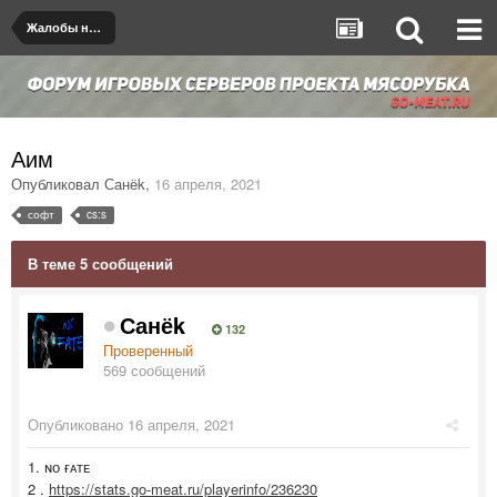
Жалобы на игроков/админов
Аим
Опубликовал
Санёk
,
16 апреля, 2021
софт
cs:s
В теме 5 сообщений
Санёk
132
Проверенный
569 сообщений
Опубликовано
16 апреля, 2021
1. ɴᴏ ғᴀᴛᴇ
2 .
https://stats.go-meat.ru/playerinfo/236230