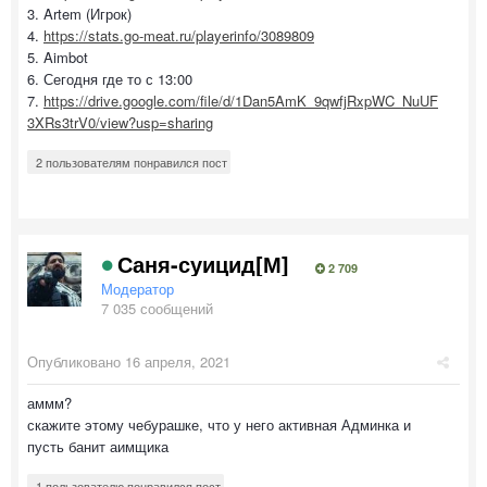
3. Artem (Игрок)
4.
https://stats.go-meat.ru/playerinfo/3089809
5. Aimbot
6. Сегодня где то с 13:00
7.
https://drive.google.com/file/d/1Dan5AmK_9qwfjRxpWC_NuUF
3XRs3trV0/view?usp=sharing
2 пользователям понравился пост
Саня-суицид[М]
2 709
Модератор
7 035 сообщений
Опубликовано
16 апреля, 2021
аммм?
скажите этому чебурашке, что у него активная Админка и
пусть банит аимщика
1 пользователю понравился пост