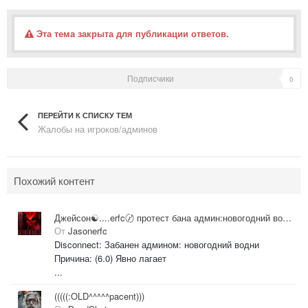
Эта тема закрыта для публикации ответов.
Подписчики
0
ПЕРЕЙТИ К СПИСКУ ТЕМ
Жалобы на игроков/админов
Похожий контент
Джейсон☯....erfc〄 протест бана админ:новогодний водни
От
Jasonerfc
Disconnect: Забанен админом: новогодний водни
Причина: (6.0) Явно лагает
...
(((((:OLD^^^^^pacent)))