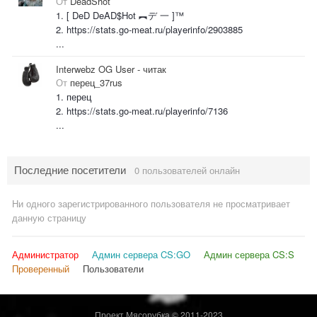
От
DeadShot
1. [ DeD DeAD$Hot ︻デ 一 ]™
2. https://stats.go-meat.ru/playerinfo/2903885
...
Interwebz OG User - читак
От
перец_37rus
1. перец
2. https://stats.go-meat.ru/playerinfo/7136
...
Последние посетители
0 пользователей онлайн
Ни одного зарегистрированного пользователя не просматривает
данную страницу
Администратор
Админ сервера CS:GO
Админ сервера CS:S
Проверенный
Пользователи
Проект Мясорубка © 2011-2023