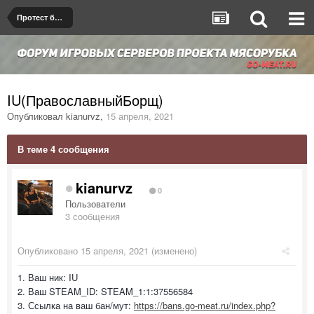
Протест бана/мута
IU(ПравославныйБорщ)
Опубликовал
kianurvz
,
15 апреля, 2021
В теме 4 сообщения
kianurvz
0
Пользователи
3 сообщения
Опубликовано
15 апреля, 2021
(изменено)
1. Ваш ник: IU
2. Ваш STEAM_ID: STEAM_1:1:37556584
3. Ссылка на ваш бан/мут:
https://bans.go-meat.ru/index.php?