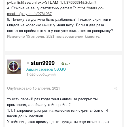
p=banlist&searchText=STEAM_1:1:37556584&Submit
4. Ссылка на вашу статистику gameME:
https://stats.go-
meat.ru/playerinfo/2781087
5. Почему вы должны быть разбанены?: Никаких скриптов и
биндов на колёсико мыши у меня нету. Если я два раза
нажал на пробел это что у вас уже считается за распрыжку?
Изменено
15 апреля, 2021
пользователем kianurvz
stan9999
697
Админ сервера CS:GO
1 026 сообщений
Опубликовано
15 апреля, 2021
то есть первый раз когда тебя банили за распрыг ты
промолчал, а сейчас у тебя пробел?
1.1.1 запрещен распрыг на колесико или скрипты.Бан от 4
часов до 3х месяцев.
У тебя вип, итак преимуществ куча,а ты еще скачешь ,как