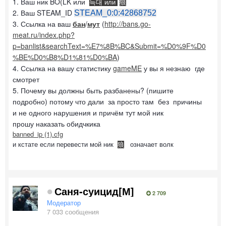
1. Ваш ник BO(LK или
늑대 или
狼
2. Ваш STEAM_ID
STEAM_0:0:42868752
3. Ссылка на ваш
бан
/
мут
(
http://bans.go-
meat.ru/index.php?
p=banlist&searchText=%E7%8B%BC&Submit=%D0%9F%D0
%BE%D0%B8%D1%81%D0%BA
)
4. Ссылка на вашу статистику
gameME
у вы я незнаю где
смотрет
5. Почему вы должны быть разбанены? (пишите
подробно) потому что дали за просто там без причины
и не одного нарушения и причём тут мой ник
прошу наказать обидчкика
banned_ip (1).cfg
и кстате если перевести мой ник
означает волк
狼
Саня-суицид[М]
2 709
Модератор
7 033 сообщения