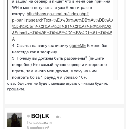
я зашел на сервер и пишет что в меня бан причина
WH в меня нету читы, я уже 6 лет играю в
контру.
http://bans.go-meat.ru/index.php?
p=banlist&searchText=%E0%B9%96%DB%A3%DB%A3
%DB%9CSm%C3%AE%C5%81%C3%A8%E2%84%A2
&Submit=%D0%9F%D0%BE%D0%B8%D1%81%D0%B
A
4. Ссылка на вашу статистику
gameME
В меня бан
навсегда как я заскрину.
5. Почему вы должны быть разбанены? (пишите
подробно) Ето самый лучше сервер и интерестно
играть, там много мои друзья, я хочу на ним
поиграть бо за 1 раунд я я убиваю 10+.
с вас бан снят не будет, меньше играть с читами будите,
прощайте.
BO(LK
0
Пользователи
6 сообщений