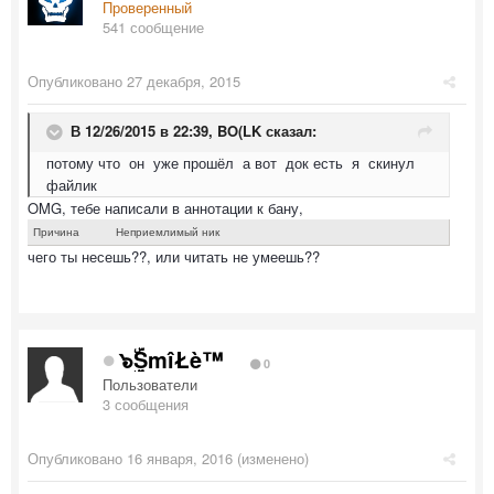
Проверенный
541 сообщение
Опубликовано
27 декабря, 2015
В 12/26/2015 в 22:39,
BO(LK
сказал:
потому что он уже прошёл а вот док есть я скинул
файлик
OMG, тебе написали в аннотации к бану,
Причина
Неприемлимый ник
чего ты несешь??, или читать не умеешь??
๖ۣۣۜSmîŁè™
0
Пользователи
3 сообщения
Опубликовано
16 января, 2016
(изменено)