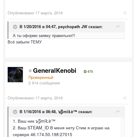
Опубликовано
17 марта, 2016
В 1/20/2016 в 04:47,
psychopath JW
сказал:
А ты оформи заявку правильно!!!
Всё забыли ТЕМУ
GeneralKenobi
475
Проверенный
2 914 сообщения
Опубликовано
17 марта, 2016
В 1/16/2016 в 06:48,
๖ۣۣۜSmîŁè™
сказал:
1. Ваш ник ๖ۣۣۜSmîŁè™
2. Ваш STEAM_ID В меня нету Стим я играю на
сервере 46.174.50.198:27015