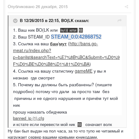
Опубликовано
26 декабря, 2015
В 12/26/2015 в 22:15,
BO(LK
сказал:
1. Ваш ник BO(LK или
늑대 или
狼
2. Ваш STEAM_ID
STEAM_0:0:42868752
3. Ссылка на ваш
бан
/
мут
(
http://bans.go-
meat.ru/index.php?
p=banlist&searchText=%E7%8B%BC&Submit=%D0%9
F%D0%BE%D0%B8%D1%81%D0%BA
)
4. Ссылка на вашу статистику
gameME
у вы я
незнаю где смотрет
5. Почему вы должны быть разбанены? (пишите
подробно) потому что дали за просто там без
причины и не одного нарушения и причём тут мой
ник
прошу наказать обидчкика
banned_ip (1).cfg
и кстате если перевести мой ник
означает волк
狼
Ну бан был выдан на пол часа, за то что тупо не читаемый и
нагружает сервер вашими кривыми юникодами.