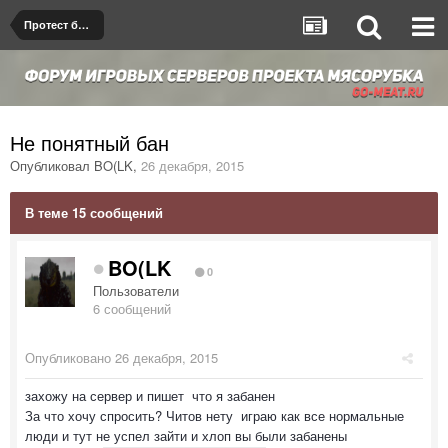
Протест бана/мута
Не понятный бан
Опубликовал
BO(LK
,
26 декабря, 2015
В теме 15 сообщений
BO(LK
0
Пользователи
6 сообщений
Опубликовано
26 декабря, 2015
захожу на сервер и пишет что я забанен
За что хочу спросить? Читов нету играю как все нормальные
люди и тут не успел зайти и хлоп вы были забанены