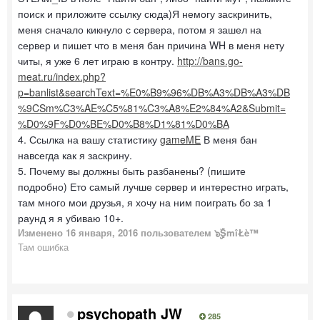
поиск и приложите ссылку сюда)Я немогу заскринить,
меня сначало кикнуло с сервера, потом я зашел на
сервер и пишет что в меня бан причина WH в меня нету
читы, я уже 6 лет играю в контру.
http://bans.go-
meat.ru/index.php?
p=banlist&searchText=%E0%B9%96%DB%A3%DB%A3%DB
%9CSm%C3%AE%C5%81%C3%A8%E2%84%A2&Submit=
%D0%9F%D0%BE%D0%B8%D1%81%D0%BA
4. Ссылка на вашу статистику
gameME
В меня бан
навсегда как я заскрину.
5. Почему вы должны быть разбанены? (пишите
подробно) Ето самый лучше сервер и интерестно играть,
там много мои друзья, я хочу на ним поиграть бо за 1
раунд я я убиваю 10+.
Изменено
16 января, 2016
пользователем ๖ۣۣۜSmîŁè™
Там ошибка
psychopath JW
285