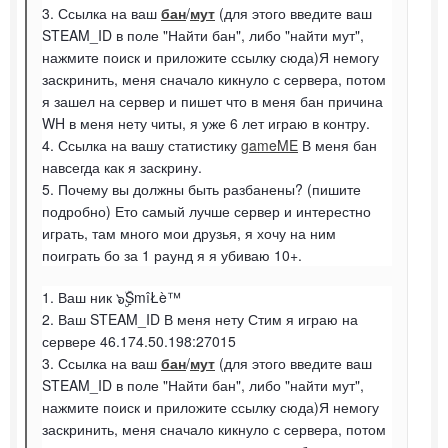
3. Ссылка на ваш
бан
/
мут
(для этого введите ваш
STEAM_ID в поле "Найти бан", либо "найти мут",
нажмите поиск и приложите ссылку сюда)Я немогу
заскринить, меня сначало кикнуло с сервера, потом
я зашел на сервер и пишет что в меня бан причина
WH в меня нету читы, я уже 6 лет играю в контру.
4. Ссылка на вашу статистику
gameME
В меня бан
навсегда как я заскрину.
5. Почему вы должны быть разбанены? (пишите
подробно) Ето самый лучше сервер и интерестно
играть, там много мои друзья, я хочу на ним
поиграть бо за 1 раунд я я убиваю 10+.
1. Ваш ник ๖ۣۣۜSmîŁè™
2. Ваш STEAM_ID В меня нету Стим я играю на
сервере 46.174.50.198:27015
3. Ссылка на ваш
бан
/
мут
(для этого введите ваш
STEAM_ID в поле "Найти бан", либо "найти мут",
нажмите поиск и приложите ссылку сюда)Я немогу
заскринить, меня сначало кикнуло с сервера, потом