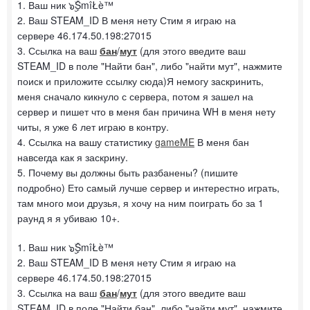
1. Ваш ник ๖ۣۣۜSmîŁè™
2. Ваш STEAM_ID В меня нету Стим я играю на
сервере 46.174.50.198:27015
3. Ссылка на ваш
бан
/
мут
(для этого введите ваш
STEAM_ID в поле "Найти бан", либо "найти мут", нажмите
поиск и приложите ссылку сюда)Я немогу заскринить,
меня сначало кикнуло с сервера, потом я зашел на
сервер и пишет что в меня бан причина WH в меня нету
читы, я уже 6 лет играю в контру.
4. Ссылка на вашу статистику
gameME
В меня бан
навсегда как я заскрину.
5. Почему вы должны быть разбанены? (пишите
подробно) Ето самый лучше сервер и интерестно играть,
там много мои друзья, я хочу на ним поиграть бо за 1
раунд я я убиваю 10+.
1. Ваш ник ๖ۣۣۜSmîŁè™
2. Ваш STEAM_ID В меня нету Стим я играю на
сервере 46.174.50.198:27015
3. Ссылка на ваш
бан
/
мут
(для этого введите ваш
STEAM_ID в поле "Найти бан", либо "найти мут", нажмите