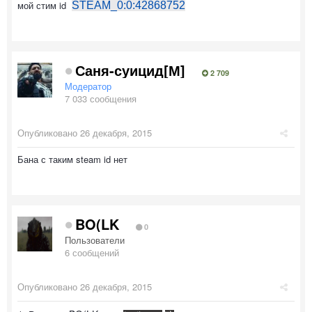
мой стим id
STEAM_0:0:42868752
Саня-суицид[М]
2 709
Модератор
7 033 сообщения
Опубликовано
26 декабря, 2015
Бана с таким steam id нет
BO(LK
0
Пользователи
6 сообщений
Опубликовано
26 декабря, 2015