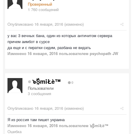
Проверенный
1 760 сообщений
Опубликовано
16 января, 2016
(изменено)
у вас 3 вечных бана, один из которых античитом сервера
причем аимбот в сурсе
да еще и с пиратки сидим, разбана не видать
Изменено
16 января, 2016
пользователем psychopath JW
๖ۣۣۜSmîŁè™
0
Пользователи
3 сообщения
Опубликовано
16 января, 2016
(изменено)
Я из россия там пишет украина
Изменено
16 января, 2016
пользователем ๖ۣۣۜSmîŁè™
Ошибка