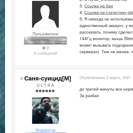
3.
Ссылка на бан
4.
Ссылка на статистику 
5. Я никогда не использов
единственный аккаунт, у м
рассказать, почему сделал
Пользователи
144Гц монитор, мышь Steel
может вызывать подозрения
0
серверах). Тем не менее,
6 сообщений
Саня-суицид[М]
Опубликовано
3 марта, 2021
U L T R A
до третей минуты все норм
За разбан
Модератор