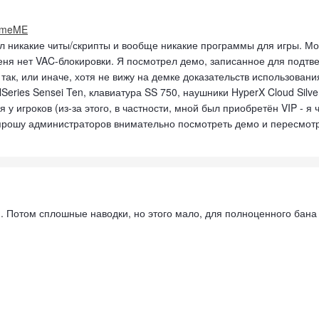
gameME
ал никакие читы/скрипты и вообще никакие программы для игры. Мо
еня нет VAC-блокировки. Я посмотрел демо, записанное для подтв
 так, или иначе, хотя не вижу на демке доказательств использован
Series Sensei Ten, клавиатура SS 750, наушники HyperX Cloud Silve
 у игроков (из-за этого, в частности, мной был приобретён VIP - я
 прошу администраторов внимательно посмотреть демо и пересмотр
. Потом сплошные наводки, но этого мало, для полноценного бана