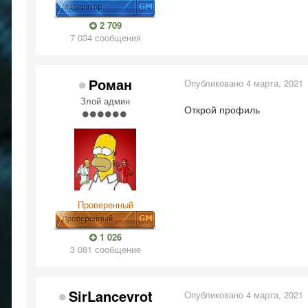
2 709
7 034 сообщения
Роман
Опубликовано
4 марта, 2021
Злой админ
Открой профиль
Проверенный
1 026
3 081 сообщение
SirLancevrot
Опубликовано
4 марта, 2021