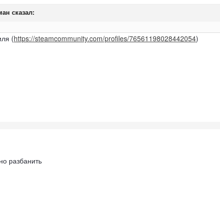
ман
сказал:
ля (
https://steamcommunity.com/profiles/76561198028442054
)
но разбанить