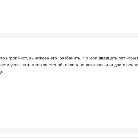
 что игрок чист, вынужден его разбанить. Но мои двадцать лет игр
сти услышать меня за стеной, если я не двигаюсь или двигаюсь тихо
е!