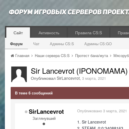
Сайт
Активность
Правила CS:S
Прав
Форум
Чат
Админы CS:S
Админы CS:GO
Главная
Наши сервера CS:S
Протест бана/мута
Мясоруб
Sir Lancevrot (IPONOMAMA)
Опубликовал
SirLancevrot
,
3 марта, 2021
В теме 6 сообщений
SirLancevrot
Опубликовано
3 марта, 2021
Заглянувший
1. Sir Lancevrot
2. STEAM_0:0:34088163