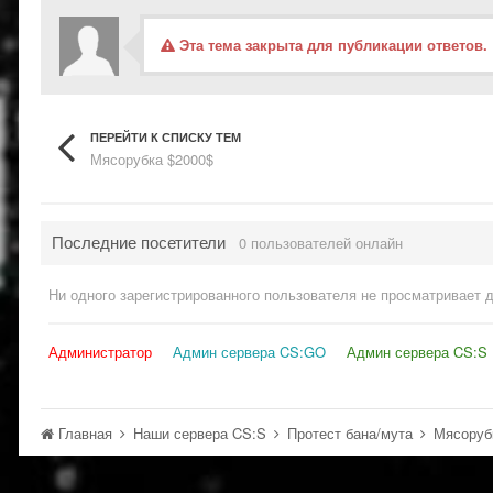
Эта тема закрыта для публикации ответов.
ПЕРЕЙТИ К СПИСКУ ТЕМ
Мясорубка $2000$
Последние посетители
0 пользователей онлайн
Ни одного зарегистрированного пользователя не просматривает 
Администратор
Админ сервера CS:GO
Админ сервера CS:S
Главная
Наши сервера CS:S
Протест бана/мута
Мясоруб