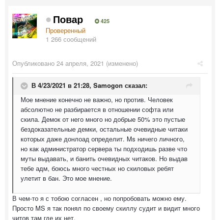
Повар
425
Проверенный
1 266 сообщений
Опубликовано
24 апреля, 2021
(изменено)
В 4/23/2021 в 21:28,
Samogon
сказал:
Мое мнение конечно не важно, но против. Человек
абсолютно не разбирается в отношении софта или
скила. Демок от него много но добрые 50% это пустые
бездоказательные демки, остальные очевидные читаки
которых даже донлоад определит. Ms ничего личного,
но как администратор сервера ты подходишь разве что
муты выдавать, и банить очевидных читаков. Но выдав
тебе адм, боюсь много честных но скиловых ребят
улетит в бан. Это мое мнение.
В чем-то я с тобою согласен , но попробовать можно ему.
Просто MS я так понял по своему скиллу судит и видит много
читов там где их нет.