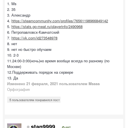
1. Ms
2. 35
3. Александр
4.
https://steamcommunity.com/profiles/76561198966849142
5.
https://stats.go-meat.ru/playerinfo/2490968
6. Петропавловск-Камчатский
7.
https://vk.com/id273548978
8. нет
9. нет но быстро обучаем
10. 2-3
11.24:00-3:00(ночь)но время вообще всегда по разному (по
Москве)
12.Поддерживать порядок на сервере
13. Да
Изменено
21 февраля, 2021
пользователем Mssss
Орфография
5 пользователям понравился пост
stan9999
697