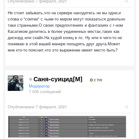
Опубликовано
7 февраля, 2021
Не стоит забывать,что на сервере находитесь не вы одни,и
слова о "соитии" с чьим-то миром могут показаться довольно
таки странными.О своих предпочтениях и фантазиях с г-ном
Касатиком делитесь в более уединенных местах,таких как
дискорд или скайп.На худой конец в лс. Ну или я чего-то не
понимаю в этой вашей манере поощрять друг друга.Может
мне кто-то пояснит,что это выражение имеет место быть?
Саня-суицид[М]
2 709
Модератор
7 035 сообщений
Опубликовано
7 февраля, 2021