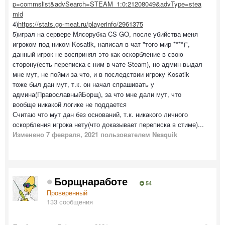
p=commslist&advSearch=STEAM_1:0:21208049&advType=stea
mid
4)
https://stats.go-meat.ru/playerinfo/2961375
5)играл на сервере Мясорубка CS GO, после убийства меня
игроком под ником Kosatik, написал в чат "того мир ****)",
данный игрок не воспринял это как оскорбление в свою
сторону(есть переписка с ним в чате Steam), но админ выдал
мне мут, не пойми за что, и в последствии игроку Kosatik
тоже был дан мут, т.к. он начал спрашивать у
админа(ПравославныйБорщ), за что мне дали мут, что
вообще никакой логике не поддается
Считаю что мут дан без оснований, т.к. никакого личного
оскорбления игрока нету(что доказывает переписка в стиме)...
Изменено
7 февраля, 2021
пользователем Nesquik
Борщнаработе
54
Проверенный
133 сообщения