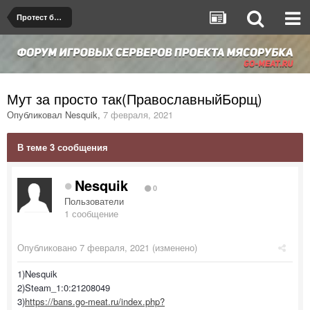
Протест бана/мута
Мут за просто так(ПравославныйБорщ)
Опубликовал
Nesquik
,
7 февраля, 2021
В теме 3 сообщения
Nesquik
0
Пользователи
1 сообщение
Опубликовано
7 февраля, 2021
(изменено)
1)Nesquik
2)Steam_1:0:21208049
3)
https://bans.go-meat.ru/index.php?