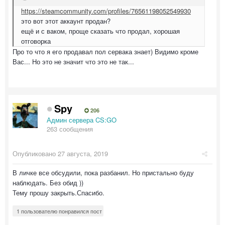
https://steamcommunity.com/profiles/76561198052549930
это вот этот аккаунт продан?
ещё и с ваком, проще сказать что продал, хорошая
отговорка
Про то что я его продавал пол сервака знает) Видимо кроме
Вас... Но это не значит что это не так...
Spy
206
Админ сервера CS:GO
263 сообщения
Опубликовано
27 августа, 2019
В личке все обсудили, пока разбанил. Но пристально буду
наблюдать. Без обид ))
Тему прошу закрыть.Спасибо.
1 пользователю понравился пост