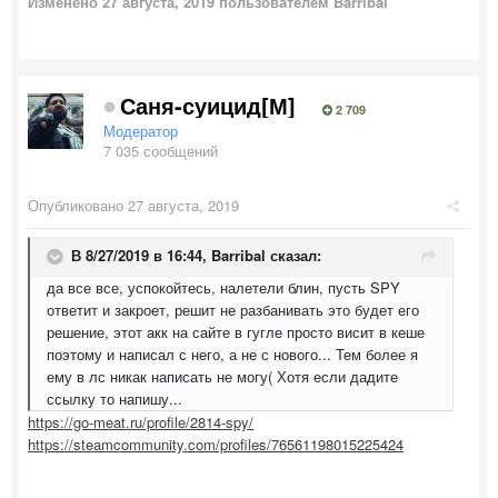
Изменено
27 августа, 2019
пользователем Barribal
Саня-суицид[М]
2 709
Модератор
7 035 сообщений
Опубликовано
27 августа, 2019
В 8/27/2019 в 16:44,
Barribal
сказал:
да все все, успокойтесь, налетели блин, пусть SPY
ответит и закроет, решит не разбанивать это будет его
решение, этот акк на сайте в гугле просто висит в кеше
поэтому и написал с него, а не с нового... Тем более я
ему в лс никак написать не могу( Хотя если дадите
ссылку то напишу...
https://go-meat.ru/profile/2814-spy/
https://steamcommunity.com/profiles/76561198015225424