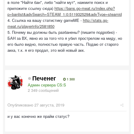
в поле "Найти бан", либо "найти мут", нажмите поиск и
приложите ссылку сюда)
https://bans.go-meat.ru/index.php?
p=banlist&advSearch=STEAM_1:0:511932529&advType=steamid
4. Ссылка на вашу статистику gameME -
http://stats.go-
meat.ru/playerinfo/2581850
5. Почему вы должны быть разбанены? (пишите подробно) -
БАН за ВХ, явно из за того что я убил прострелом на миду, но
его было видно, полностью правую часть. Подаю от старого
акка, т.к. я его продал, это мой новый акк.
Печенег
1 300
Админ сервера CS:S
2 349 сообщений
Опубликовано
27 августа, 2019
и у вас конечно же прайм статус?