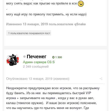
могу снять видос как прыгаю на пробеле в ксе
-
могу ещё игру по приколу постримить, ну если надо)
Изменено
13 января, 2019
пользователем qSnake
1 пользователю понравился пост
Печенег
1 300
Админ сервера CS:S
2 349 сообщений
Опубликовано
13 января, 2019
(изменено)
Неоднократно предупреждаю всех игроков, что за распрыжку
буду банить. Из-за нее вы перемещаетесь быстрей VIP
игрока + запрыгиваете на ящики , когда у вас в руках авп,
калаш (тяжелое оружие). И ваше (всех игроков) пояснение,
что вы научились где-то прыгать меня не волнует. Где