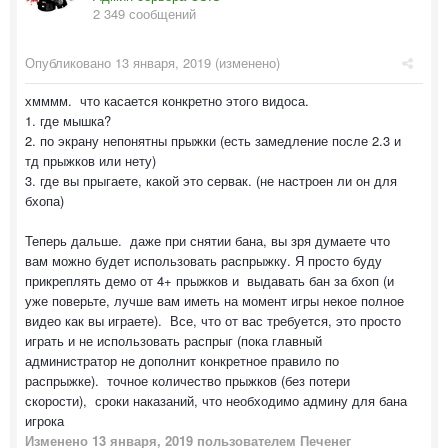
2 349 сообщений
Опубликовано
13 января, 2019
(изменено)
хмммм. что касается конкретно этого видоса.
1. где мышка?
2. по экрану непонятны прыжки (есть замедление после 2.3 и
тд прыжков или нету)
3. где вы прыгаете, какой это сервак. (не настроен ли он для
бхопа)
Теперь дальше. даже при снятии бана, вы зря думаете что
вам можно будет использовать распрыжку. Я просто буду
прикреплять демо от 4+ прыжков и выдавать бан за бхоп (и
уже поверьте, лучше вам иметь на момент игры некое полное
видео как вы играете). Все, что от вас требуется, это просто
играть и не использовать распрыг (пока главный
администратор не дополнит конкретное правило по
распрыжке). точное количество прыжков (без потери
скорости), сроки наказаний, что необходимо админу для бана
игрока
Изменено
13 января, 2019
пользователем Печенег