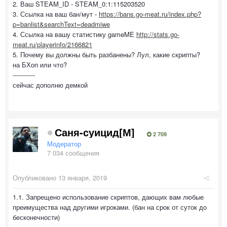
2. Ваш STEAM_ID - STEAM_0:1:115203520
3. Ссылка на ваш бан/мут -
https://bans.go-meat.ru/index.php?
p=banlist&searchText=deadmiwe
4. Ссылка на вашу статистику gameME
http://stats.go-
meat.ru/playerinfo/2166821
5. Почему вы должны быть разбанены? Лул, какие скрипты?
на БХоп или что?
-----------
сейчас дополню демкой
Саня-суицид[М]
2 709
Модератор
7 034 сообщения
Опубликовано
13 января, 2019
1.1. Запрещено использование скриптов, дающих вам любые
преимущества над другими игроками. (бан на срок от суток до
бесконечности)