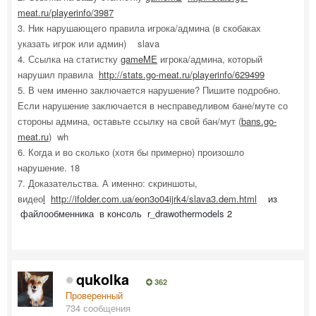
meat.ru/playerinfo/3987
3. Ник нарушающего правила игрока/админа (в скобаках
указать игрок или админ) slava
4. Ссылка на статистку
gameME
игрока/админа, который
нарушил правила
http://stats.go-meat.ru/playerinfo/629499
5. В чем именно заключается нарушение? Пишите подробно.
Если нарушение заключается в несправедливом бане/муте со
стороны админа, оставьте ссылку на свой бан/мут (
bans.go-
meat.ru
) wh
6. Когда и во сколько (хотя бы примерно) произошло
нарушение. 18
7. Доказательства. А именно: скриншоты,
видео
l
http://ifolder.com.ua/eon3o04ijrk4/slava3.dem.html
из
файлообменника в консоль r_drawothermodels 2
qukolka
362
Проверенный
734 сообщения