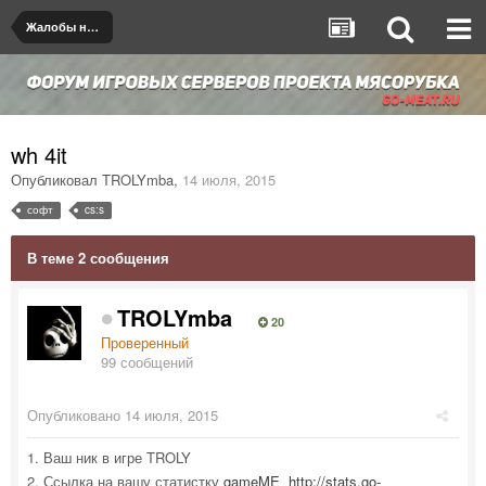
Жалобы на игроков/админов
wh 4it
Опубликовал
TROLYmba
,
14 июля, 2015
софт
cs:s
В теме 2 сообщения
TROLYmba
20
Проверенный
99 сообщений
Опубликовано
14 июля, 2015
1. Ваш ник в игре TROLY
2. Ссылка на вашу статистку
gameME
http://stats.go-