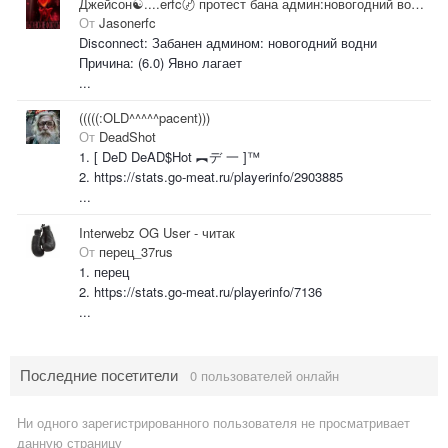
Джейсон☯....erfc〄 протест бана админ:новогодний водни
От
Jasonerfc
Disconnect: Забанен админом: новогодний водни
Причина: (6.0) Явно лагает
...
(((((:OLD^^^^^pacent)))
От
DeadShot
1. [ DeD DeAD$Hot ︻デ 一 ]™
2. https://stats.go-meat.ru/playerinfo/2903885
...
Interwebz OG User - читак
От
перец_37rus
1. перец
2. https://stats.go-meat.ru/playerinfo/7136
...
Последние посетители
0 пользователей онлайн
Ни одного зарегистрированного пользователя не просматривает
данную страницу