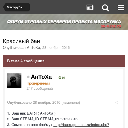
Мясорубка de_dust2
Красивый бан
Опубликовал
AнТоХа
,
28 ноября, 2016
В теме 4 сообщения
AнТоХа
91
Проверенный
247 сообщений
Опубликовано
28 ноября, 2016
(изменено)
1. Ваш ник БАТЯ ( AнТоХа )
2. Ваш STEAM_ID STEAM_0:0:21620816
3. Ссылка на ваш бан/мут
http://bans.go-meat.ru/index.php?