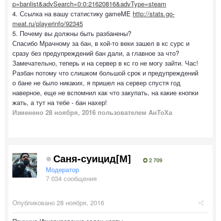
p=banlist&advSearch=0:0:21620816&advType=steam
4. Ссылка на вашу статистику gameME
http://stats.go-
meat.ru/playerinfo/92345
5. Почему вы должны быть разбанены?
Спасибо Мрачному за бан, в кой-то веки зашел в кс сурс и
сразу без предупреждений бан дали, а главное за что?
Замечательно, теперь и на сервер в кс го не могу зайти. Час!
Разбан потому что слишком большой срок и предупреждений
о бане не было никаких, я пришел на сервер спустя год
наверное, еще не вспомнил как что закупать, на какие кнопки
жать, а тут на тебе - бан нахер!
Изменено
28 ноября, 2016
пользователем AнТоХа
Саня-суицид[М]
2 709
Модератор
7 034 сообщения
Опубликовано
28 ноября, 2016