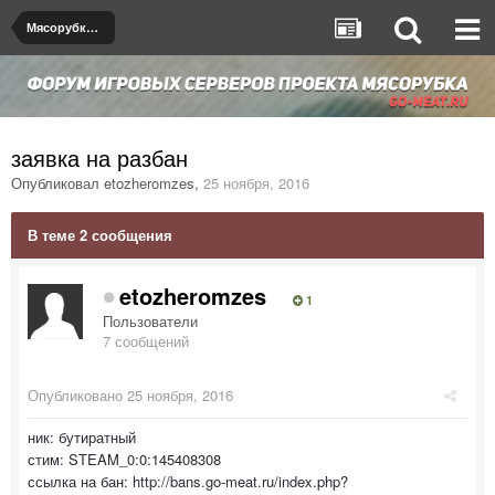
Мясорубка de_dust2
заявка на разбан
Опубликовал
etozheromzes
,
25 ноября, 2016
В теме 2 сообщения
etozheromzes
1
Пользователи
7 сообщений
Опубликовано
25 ноября, 2016
ник: бутиратный
стим: STEAM_0:0:145408308
ссылка на бан: http://bans.go-meat.ru/index.php?