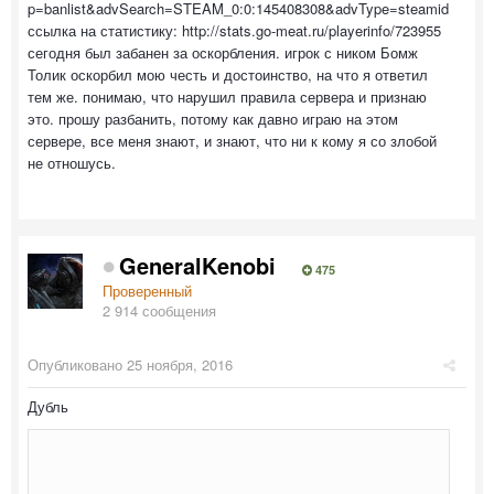
p=banlist&advSearch=STEAM_0:0:145408308&advType=steamid
ссылка на статистику: http://stats.go-meat.ru/playerinfo/723955
сегодня был забанен за оскорбления. игрок с ником Бомж
Толик оскорбил мою честь и достоинство, на что я ответил
тем же. понимаю, что нарушил правила сервера и признаю
это. прошу разбанить, потому как давно играю на этом
сервере, все меня знают, и знают, что ни к кому я со злобой
не отношусь.
GeneralKenobi
475
Проверенный
2 914 сообщения
Опубликовано
25 ноября, 2016
Дубль