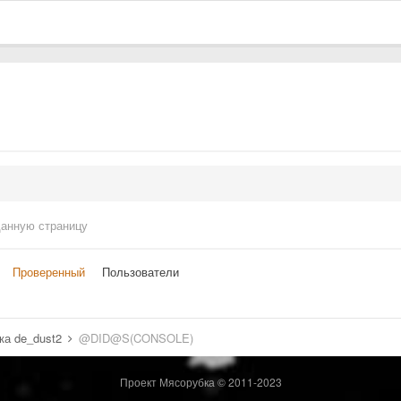
данную страницу
Проверенный
Пользователи
ка de_dust2
@DID@S(CONSOLE)
Проект Мясорубка © 2011-2023