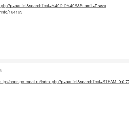
dex.php?p=banlist&searchText=%40DID%40S&Submit=Поиск
erinfo/164169
6
http://bans.go-meat.ru/index.php?p=banlist&searchText=STEAM_0:0: