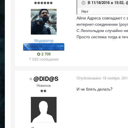
В 11/18/2016 в 15:52,
Нет
Айпи Адреса совпадают с з
интернет-соединении (роу
С Леопольдом случайно не
Просто система тогда в те
Модератор
2 709
7 033 сообщения
@DID@S
Опубликовано
18 ноября, 201
Новичок
И че блять делать?