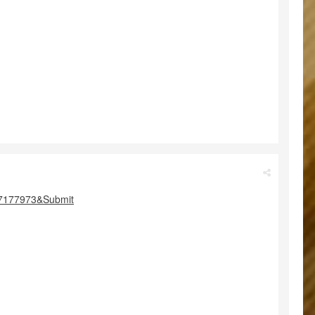
77177973&Submit