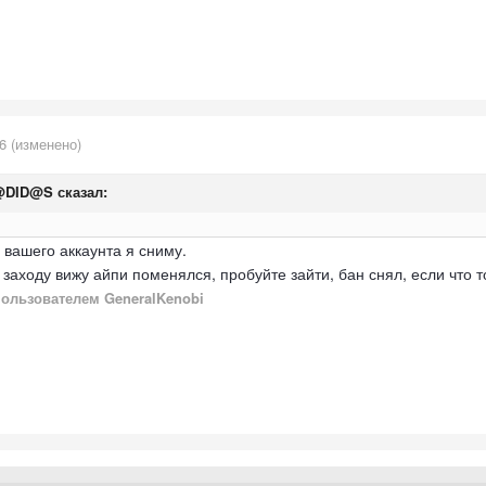
6
(изменено)
@DID@S
сказал:
 вашего аккаунта я сниму.
заходу вижу айпи поменялся, пробуйте зайти, бан снял, если что т
ользователем GeneralKenobi