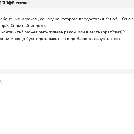
@DID@S
сказал:
абаненым игроком, ссылку на которого предоставил Кеноби. От сю
тер/кабель/юсб модем).
 контачите? Может быть живете рядом или вместе (брат/сват)?
чении месяца будет докапываться и до Вашего аккаунта тоже
6