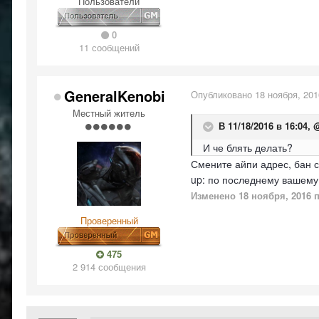
Пользователи
0
11 сообщений
GeneralKenobi
Опубликовано
18 ноября, 201
Местный житель
В 11/18/2016 в 16:04,
И че блять делать?
Смените айпи адрес, бан с
up: по последнему вашему 
Изменено
18 ноября, 2016
п
Проверенный
475
2 914 сообщения