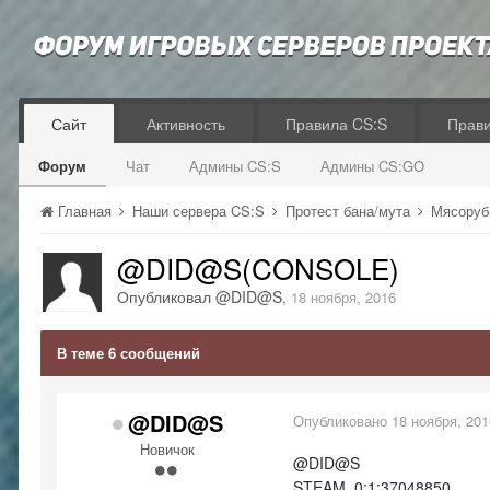
Сайт
Активность
Правила CS:S
Прав
Форум
Чат
Админы CS:S
Админы CS:GO
Главная
Наши сервера CS:S
Протест бана/мута
Мясоруб
@DID@S(CONSOLE)
Опубликовал
@DID@S
,
18 ноября, 2016
В теме 6 сообщений
@DID@S
Опубликовано
18 ноября, 201
Новичок
@DID@S
STEAM_0:1:37048850