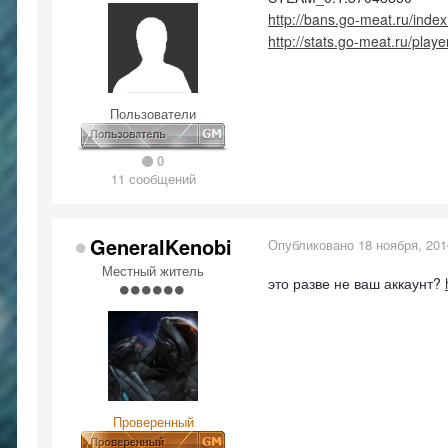
http://bans.go-meat.ru/in
http://stats.go-meat.ru/play
Пользователи
0
11 сообщений
GeneralKenobi
Опубликовано
18 ноября, 201
Местный житель
это разве не ваш аккаунт?
Проверенный