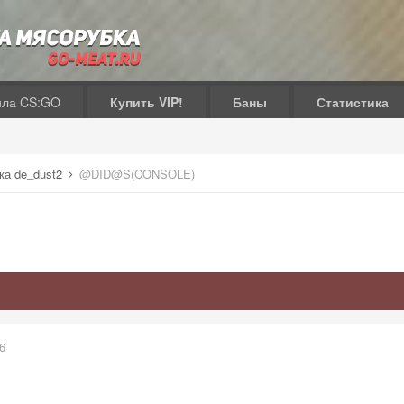
ила CS:GO
Купить VIP!
Баны
Статистика
ка de_dust2
@DID@S(CONSOLE)
6