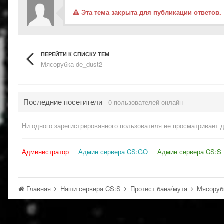
Эта тема закрыта для публикации ответов.
ПЕРЕЙТИ К СПИСКУ ТЕМ
Мясорубка de_dust2
Последние посетители
0 пользователей онлайн
Ни одного зарегистрированного пользователя не просматривает 
Администратор
Админ сервера CS:GO
Админ сервера CS:S
Главная
Наши сервера CS:S
Протест бана/мута
Мясоруб