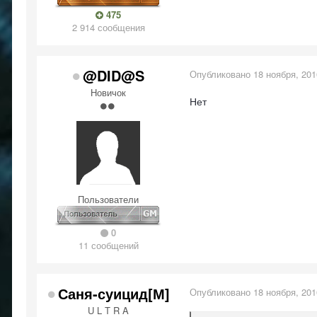
475
2 914 сообщения
@DID@S
Опубликовано
18 ноября, 201
Новичок
Нет
Пользователи
0
11 сообщений
Саня-суицид[М]
Опубликовано
18 ноября, 201
U L T R A