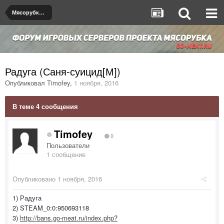
Мясорубка de_dust2
Радуга (Саня-суицид[М])
Опубликовал
Timofey
,
1 ноября, 2016
В теме 4 сообщения
Timofey
0
Пользователи
1 сообщение
Опубликовано
1 ноября, 2016
1) Радуга
2) STEAM_0:0:950693118
3)
http://bans.go-meat.ru/index.php?