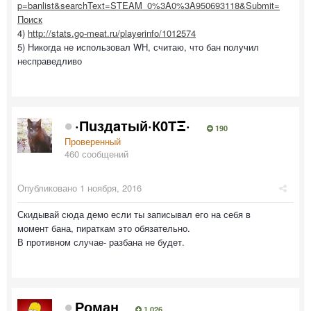
p=banlist&searchText=STEAM_0%3A0%3A950693118&Submit=
Поиск
4)
http://stats.go-meat.ru/playerinfo/1012574
5) Никогда не использовал WH, считаю, что бан получил
несправедливо
·Пuздaтый·К0ТΞ·
190
Проверенный
460 сообщений
Опубликовано
1 ноября, 2016
Скидывай сюда демо если ты записывал его на себя в
момент бана, пираткам это обязательно.
В противном случае- разбана не будет.
Роман
1 026