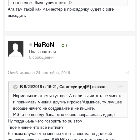
его нельзя было уничтожить;D
Ага там такой как манчестер в присядочку будет с зиге
выходить
HaRoN
1
Пользователи
5 сообщений
Опубликовано
24 сентября, 2016
В 9/24/2016 в 16:21,
Саня-суицид[М]
сказал:
Нормальные ответы тут все. А если вы читать не умеете
и принимать мнения другиъ игроков/Админов, ту лучшее
вообще ничего не создавайте и не пишите.
P.S. а по поводу бана, мне очень понравилась идея;)
Ну тогда бань чего говорить то об этом.
Твое мнение что все нытики?
В таком случае мое мнение что ты весьма не далекий
человек(проще говоря ДЕБИЛ) прими это мнение умник...