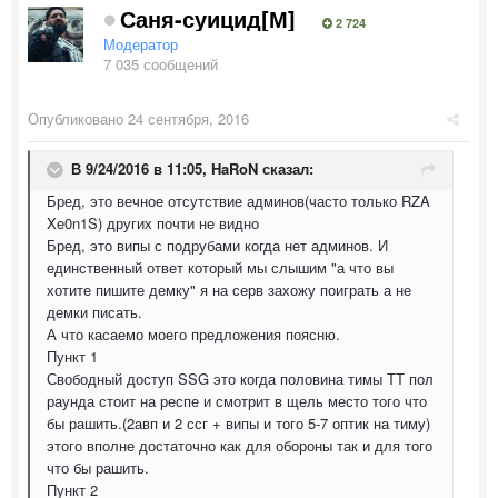
Саня-суицид[М]
2 724
Модератор
7 035 сообщений
Опубликовано
24 сентября, 2016
В 9/24/2016 в 11:05,
HaRoN
сказал:
Бред, это вечное отсутствие админов(часто только RZA
Xe0n1S) других почти не видно
Бред, это випы с подрубами когда нет админов. И
единственный ответ который мы слышим "а что вы
хотите пишите демку" я на серв захожу поиграть а не
демки писать.
А что касаемо моего предложения поясню.
Пункт 1
Свободный доступ SSG это когда половина тимы ТТ пол
раунда стоит на респе и смотрит в щель место того что
бы рашить.(2авп и 2 ссг + випы и того 5-7 оптик на тиму)
этого вполне достаточно как для обороны так и для того
что бы рашить.
Пункт 2