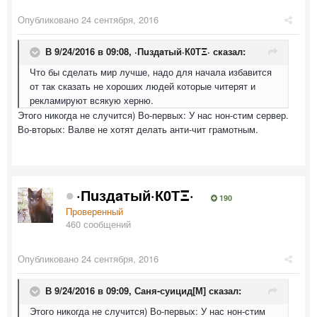
Опубликовано
24 сентября, 2016
В 9/24/2016 в 09:08,
·Пuздaтый·К0ТΞ·
сказал:
Что бы сделать мир лучше, надо для начала избавится
от так сказать не хороших людей которые читерят и
рекламируют всякую херню.
Этого никогда не случится) Во-первых: У нас нон-стим сервер.
Во-вторых: Валве не хотят делать анти-чит грамотным.
·Пuздaтый·К0ТΞ·
190
Проверенный
460 сообщений
Опубликовано
24 сентября, 2016
В 9/24/2016 в 09:09,
Саня-суицид[М]
сказал:
Этого никогда не случится) Во-первых: У нас нон-стим