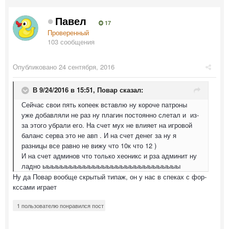
Павел
17
Проверенный
103 сообщения
Опубликовано
24 сентября, 2016
В 9/24/2016 в 15:51,
Повар
сказал:
Сейчас свои пять копеек вставлю ну короче патроны
уже добавляли не раз ну плагин постоянно слетал и из-
за этого убрали его. На счет мух не влияет на игровой
баланс серва это не авп . И на счет денег за ну я
разницы все равно не вижу что 10к что 12 )
И на счет админов что только хеоникс и рза админит ну
ладно ыыыыыыыыыыыыыыыыыыыыыыыыыыыыыы
Ну да Повар вообще скрытый типаж, он у нас в спеках с фор-
кссами играет
1 пользователю понравился пост