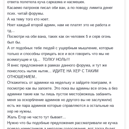
ответа полетела куча сарказма и насмешек.
Касаемо патронов писал оби ван, а по поводу лимита денег
псих. читай форумы.
А на тему того кто ноет.
Ноет каждый второй админ, нам не платят это не работа и
тд...
Посмотри на оби вана, таких как он человек 5 и серв огонь
был бы.
А от подобных тебе людей с ущербным мышление, которые
только и способны отрицать все и вся говорить что мы не
всемогущие и тд... ТОЛКУ НОЛЬ!!!
Я внес предложения в рамках данного форума, и тут же
понеслось нытик нытик... ИДИТЕ НА ХЕР С ТАКИМ
ОТНОШЕНИЕМ..
Откажитесь от админки на недельку и зайдите поиграем, я
посмотрю как вы запоете. Это пока вы админы все огонь а без
админки такие как ты лишь пустое место(можешь забанить
меня за оскорбление админов но другого вы не заслужили)
есть же пара админов которые справляются а остальные на
хер не нужны.
Жаль Егор не часто тут бывает...
Нужно что бы подобные предложения рассматривали не кучка
псевдо наместников а методом голосования, вот тогда будет