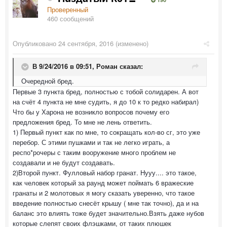
Проверенный
460 сообщений
Опубликовано
24 сентября, 2016
(изменено)
В 9/24/2016 в 09:51,
Роман
сказал:
Очередной бред.
Первые 3 пункта бред, полностью с тобой солидарен. А вот
на счёт 4 пункта не мне судить, я до 10 к то редко набирал)
Что бы у Харона не возникло вопросов почему его
предложения бред. То мне не лень ответить.
1) Первый пункт как по мне, то сокращать кол-во сг, это уже
перебор. С этими пушками и так не легко играть, а
респо*рочеры с таким вооружение много проблем не
создавали и не будут создавать.
2)Второй пункт. Фулловый набор гранат. Нууу.... это такое,
как человек который за раунд может поймать 6 вражеские
гранаты и 2 молотовых я могу сказать уверенно, что такое
введение полностью снесёт крышу ( мне так точно), да и на
баланс это влиять тоже будет значительно.Взять даже нубов
которые слепят своих флэшками, от таких плюшек