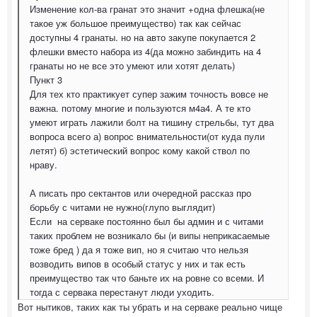
Изменение кол-ва гранат это значит +одна флешка(не
такое уж большое преимущество) так как сейчас
доступны 4 гранаты. но на авто закупе покупается 2
флешки вместо набора из 4(да можно забиндить на 4
гранаты но не все это умеют или хотят делать)
Пункт 3
Для тех кто практикует супер зажим точность вовсе не
важна. потому многие и пользуются м4а4. А те кто
умеют играть лажили болт на тишину стрельбы, тут два
вопроса всего а) вопрос внимательности(от куда пули
летят) б) эстетический вопрос кому какой ствол по
нраву.
А писать про сектантов или очередной рассказ про
борьбу с читами не нужно(глупо выглядит)
Если на серваке постоянно был бы админ и с читами
таких проблем не возникало бы (и випы неприкасаемые
тоже бред ) да я тоже вип, но я считаю что нельзя
возводить випов в особый статус у них и так есть
преимущество так что баньте их на ровне со всеми. И
тогда с сервака перестанут люди уходить.
Вот нытиков, таких как ты убрать и на серваке реально чище