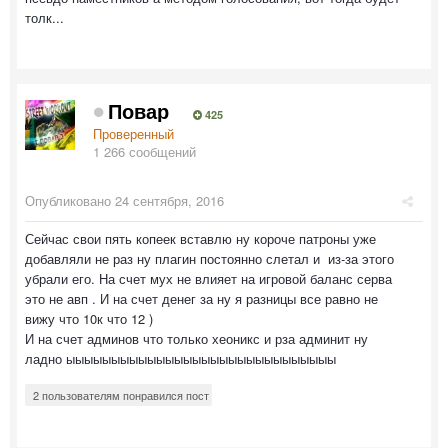
толк...
Повар
425
Проверенный
1 266 сообщений
Опубликовано
24 сентября, 2016
Сейчас свои пять копеек вставлю ну короче патроны уже
добавляли не раз ну плагин постоянно слетал и из-за этого
убрали его. На счет мух не влияет на игровой баланс серва
это не авп . И на счет денег за ну я разницы все равно не
вижу что 10к что 12 )
И на счет админов что только хеоникс и рза админит ну
ладно ыыыыыыыыыыыыыыыыыыыыыыыыыыыыыы
2 пользователям понравился пост