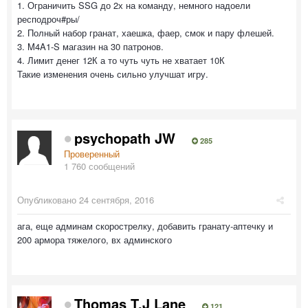
1. Ограничить SSG до 2х на команду, немного надоели
респодроч#ры/
2. Полный набор гранат, хаешка, фаер, смок и пару флешей.
3. M4A1-S магазин на 30 патронов.
4. Лимит денег 12К а то чуть чуть не хватает 10К
Такие изменения очень сильно улучшат игру.
psychopath JW
285
Проверенный
1 760 сообщений
Опубликовано
24 сентября, 2016
ага, еще админам скорострелку, добавить гранату-аптечку и
200 армора тяжелого, вх админского
Thomas T.J Lane
121