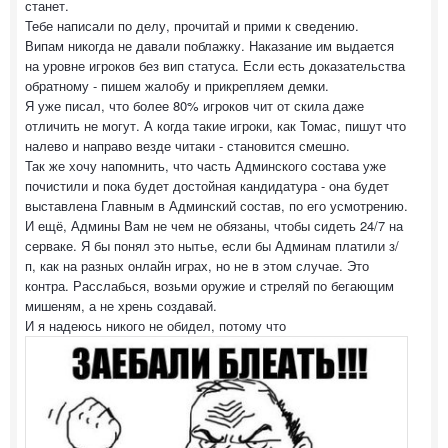
станет.
Тебе написали по делу, прочитай и прими к сведению.
Випам никогда не давали поблажку. Наказание им выдается
на уровне игроков без вип статуса. Если есть доказательства
обратному - пишем жалобу и прикрепляем демки.
Я уже писал, что более 80% игроков чит от скила даже
отличить не могут. А когда такие игроки, как Томас, пишут что
налево и направо везде читаки - становится смешно.
Так же хочу напомнить, что часть Админского состава уже
почистили и пока будет достойная кандидатура - она будет
выставлена Главным в Админский состав, по его усмотрению.
И ещё, Админы Вам не чем не обязаны, чтобы сидеть 24/7 на
серваке. Я бы понял это нытье, если бы Админам платили з/
п, как на разных онлайн играх, но не в этом случае. Это
контра. Расслабься, возьми оружие и стреляй по бегающим
мишеням, а не хрень создавай.
И я надеюсь никого не обидел, потому что