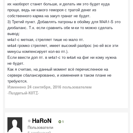
их наоборот станет больше, и делать им это будет куда
проще, ведь ни какого гемороя с тратой денег из
собственного карма на закуп гранат не будет.
3) Третий пункт. Добавлять патроны в обойму для М4А1-S это
дизбаланс. Т.к. если сравнить обе м-ки то можно сделать
вывод:
м4а1-с меткая, стреляет тише но мало пт.
м4а4 громко стреляет, имеет высокий разброс (но ей все эти
минусы компенсирует кол-во пт.).
Если ввести доп пт. в м4а1-с то м4а4 на фиг ни кому нужна
не будет.
Как я считаю, на данный момент всё перечисленное на
сервере сбалансированно, и изменения в таком плане не
требуются.
Изменено
24 сентября, 2016
пользователем
·Пuздaтый·К0ТΞ·
HaRoN
1
Пользователи
5 сообщений