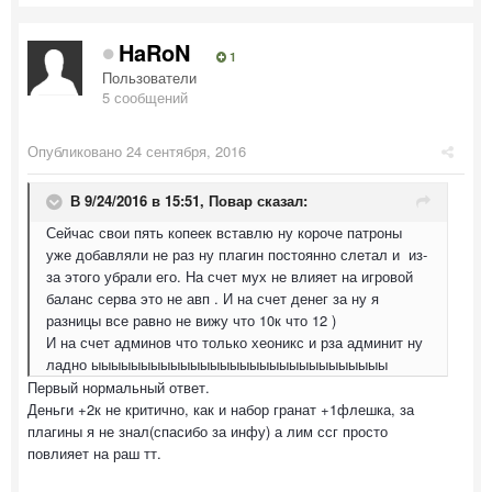
HaRoN
1
Пользователи
5 сообщений
Опубликовано
24 сентября, 2016
В 9/24/2016 в 15:51,
Повар
сказал:
Сейчас свои пять копеек вставлю ну короче патроны
уже добавляли не раз ну плагин постоянно слетал и из-
за этого убрали его. На счет мух не влияет на игровой
баланс серва это не авп . И на счет денег за ну я
разницы все равно не вижу что 10к что 12 )
И на счет админов что только хеоникс и рза админит ну
ладно ыыыыыыыыыыыыыыыыыыыыыыыыыыыыыы
Первый нормальный ответ.
Деньги +2к не критично, как и набор гранат +1флешка, за
плагины я не знал(спасибо за инфу) а лим ссг просто
повлияет на раш тт.