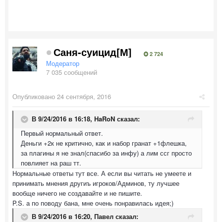
Саня-суицид[М]
2 724
Модератор
7 035 сообщений
Опубликовано
24 сентября, 2016
В 9/24/2016 в 16:18,
HaRoN
сказал:
Первый нормальный ответ.
Деньги +2к не критично, как и набор гранат +1флешка,
за плагины я не знал(спасибо за инфу) а лим ссг просто
повлияет на раш тт.
Нормальные ответы тут все. А если вы читать не умеете и
принимать мнения другиъ игроков/Админов, ту лучшее
вообще ничего не создавайте и не пишите.
P.S. а по поводу бана, мне очень понравилась идея;)
В 9/24/2016 в 16:20,
Павел
сказал: