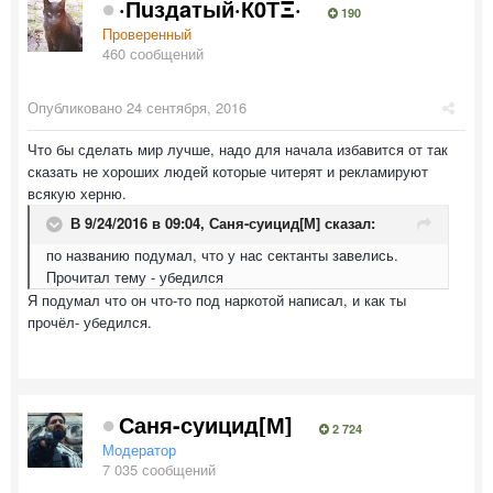
·Пuздaтый·К0ТΞ·
190
Проверенный
460 сообщений
Опубликовано
24 сентября, 2016
Что бы сделать мир лучше, надо для начала избавится от так
сказать не хороших людей которые читерят и рекламируют
всякую херню.
В 9/24/2016 в 09:04,
Саня-суицид[М]
сказал:
по названию подумал, что у нас сектанты завелись.
Прочитал тему - убедился
Я подумал что он что-то под наркотой написал, и как ты
прочёл- убедился.
Саня-суицид[М]
2 724
Модератор
7 035 сообщений