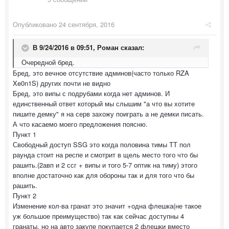
Опубликовано
24 сентября, 2016
В 9/24/2016 в 09:51,
Роман
сказал:
Очередной бред.
Бред, это вечное отсутствие админов(часто только RZA
Xe0n1S) других почти не видно
Бред, это випы с подрубами когда нет админов. И
единственный ответ который мы слышим "а что вы хотите
пишите демку" я на серв захожу поиграть а не демки писать.
А что касаемо моего предложения поясню.
Пункт 1
Свободный доступ SSG это когда половина тимы ТТ пол
раунда стоит на респе и смотрит в щель место того что бы
рашить.(2авп и 2 ссг + випы и того 5-7 оптик на тиму) этого
вполне достаточно как для обороны так и для того что бы
рашить.
Пункт 2
Изменение кол-ва гранат это значит +одна флешка(не такое
уж большое преимущество) так как сейчас доступны 4
гранаты. но на авто закупе покупается 2 флешки вместо