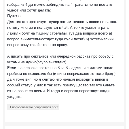
набора из 4(да можно забиндить на 4 гранаты но не все это
умеют или хотят делать)
Пункт 3
Для тех кто практикует супер зажим точность вовсе не важна.
потому многие и пользуются м4а4. А те кто умеют играть
лажили болт на тишину стрельбы, тут два вопроса всего а)
вопрос внимательности(от куда пули летят) б) эстетический
вопрос кому какой ствол по нраву.
А писать про сектантов или очередной рассказ про борьбу с
читами не нужно(глупо выглядит)
Если на серваке постоянно был бы админ и с читами таких
проблем не возникало бы (и випы неприкасаемые тоже бред )
да я тоже вип, но я считаю что нельзя возводить випов в
особый статус у них и так есть преимущество так что баньте
их на ровне со всеми. И тогда с сервака перестанут люди
уходить.
1 пользователю понравился пост