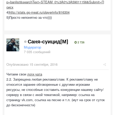
p=banlist&searchText=STEAM_0%3A0%3A59011156&Submit=П
оиск
4)
http://stats.go-meat.ru/playerinfo/816304
5)Просто непонятно за что))))
Саня-суицид[М]
2 726
Модератор
7 035 сообщений
Опубликовано
15 сентября, 2016
Читаем свои
логи чата
2.2. Запрещена любая реклама/спам. К рекламе/спаму не
относится заранее обговоренные с другими игроками
ресурсы, не способные составить конкуренции нашему сайту/
серверу в связи с иной тематикой, например: ссылка на
страницу vk.com, ссылка на песню и т.п. (мут на срок от суток
до бесконечности)