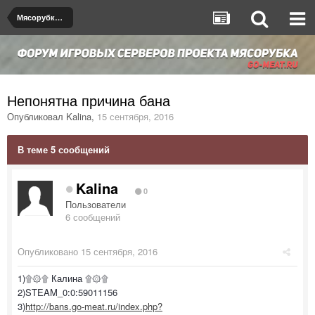
Мясорубка de_dust2
Непонятна причина бана
Опубликовал
Kalina
,
15 сентября, 2016
В теме 5 сообщений
Kalina
0
Пользователи
6 сообщений
Опубликовано
15 сентября, 2016
1)۩۞۩ Калина ۩۞۩
2)STEAM_0:0:59011156
3)
http://bans.go-meat.ru/index.php?