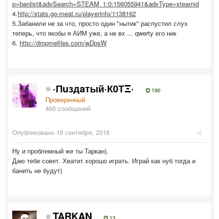
p=banlist&advSearch=STEAM_1:0:156055941&advType=steamid
4.
http://stats.go-meat.ru/playerinfo/1138162
5.Забанили не за что, просто один "нытик" распустил слух
теперь, что якобы я АИМ уже, а не вх ... qwerty его ник
6.
http://dropmefiles.com/wDpsW
·Пuздaтый·К0ТΞ·
190
Проверенный
460 сообщений
Опубликовано
10 сентября, 2016
Ну и проблемный же ты Таркан).
Даю тебе совет. Хватит хорошо играть. Играй как нуб тогда и
банить не будут)
TARKAN
13