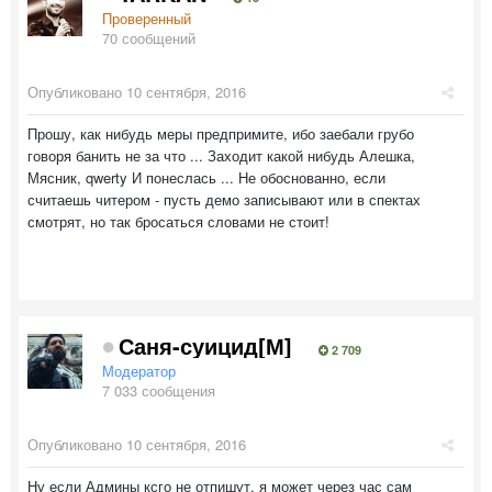
Проверенный
70 сообщений
Опубликовано
10 сентября, 2016
Прошу, как нибудь меры предпримите, ибо заебали грубо
говоря банить не за что ... Заходит какой нибудь Алешка,
Мясник, qwerty И понеслась ... Не обоснованно, если
считаешь читером - пусть демо записывают или в спектах
смотрят, но так бросаться словами не стоит!
Саня-суицид[М]
2 709
Модератор
7 033 сообщения
Опубликовано
10 сентября, 2016
Ну если Админы ксго не отпишут, я может через час сам