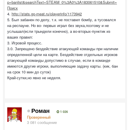
p=banlist&searchText=STEAM_0%3A0%3A183061510&Submit=
Поиск
4.
http://stats.go-meat.ru/playerinfo/1173942
5. Был забанен по делу, т.к. не поставил бомбу, а тусовался
на респауне. Но во- первых играл без звука,поэтому и не
услышал(если трындели конечно), а во-вторых-пунктик из
ваших правил:
3. Игровой процесс.
3.0. Запрещено бездействие атакующей команды при наличии
определенной цели на карте. Бездействие отдельных игроков
атакующей команды допустимо в случае, если в команде
имеются другие игроки, выполняющие задачу карты. (кик, бан
на срок 10 мин до суток)
Край-сутки,но явно не неделя.
Роман
1 026
Проверенный
3 081 сообщение