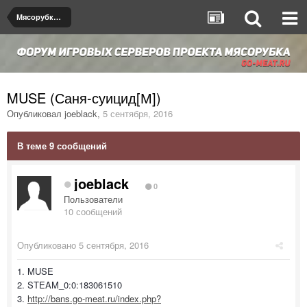
Мясорубка de_dust2
MUSE (Саня-суицид[М])
Опубликовал
joeblack
,
5 сентября, 2016
В теме 9 сообщений
joeblack
0
Пользователи
10 сообщений
Опубликовано
5 сентября, 2016
1. MUSE
2. STEAM_0:0:183061510
3.
http://bans.go-meat.ru/index.php?