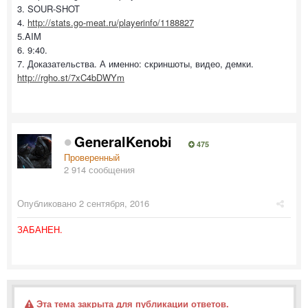
3. SOUR-SHOT
4.
http://stats.go-meat.ru/playerinfo/1188827
5.AIM
6. 9:40.
7. Доказательства. А именно: скриншоты, видео, демки.
http://rgho.st/7xC4bDWYm
GeneralKenobi
475
Проверенный
2 914 сообщения
Опубликовано
2 сентября, 2016
ЗАБАНЕН.
Эта тема закрыта для публикации ответов.