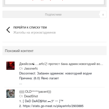
Подписчики
0
ПЕРЕЙТИ К СПИСКУ ТЕМ
Жалобы на игроков/админов
Похожий контент
Джейсон☯....erfc〄 протест бана админ:новогодний водни
От
Jasonerfc
Disconnect: Забанен админом: новогодний водни
Причина: (6.0) Явно лагает
...
(((((:OLD^^^^^pacent)))
От
DeadShot
1. [ DeD DeAD$Hot ︻デ 一 ]™
2. https://stats.go-meat.ru/playerinfo/2903885