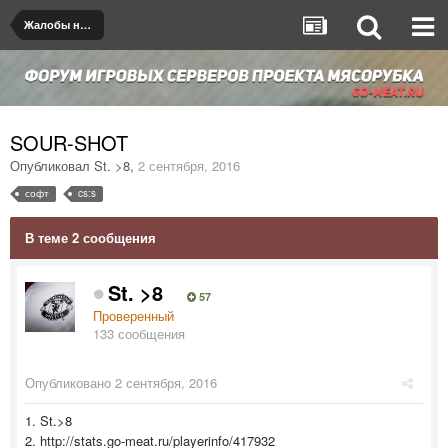
Жалобы на игроков/админов
SOUR-SHOT
Опубликовал
St. >8
,
2 сентября, 2016
софт
cs:s
В теме 2 сообщения
St. >8
57
Проверенный
133 сообщения
Опубликовано
2 сентября, 2016
1. St.>8
2. http://stats.go-meat.ru/playerinfo/417932