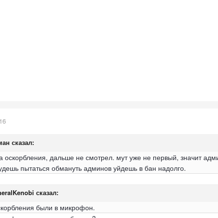
16
ман
сказал:
ста оскорбления, дальше не смотрел. мут уже не первый, значит адм
будешь пытаться обмануть админов уйдешь в бан надолго.
eralKenobi
сказал:
оскорбления были в микрофон.