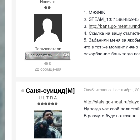
Новичок
1. M9SNIK
2. STEAM_1:0:1566485945
3.
http://bans.go-meat.ru
4. Ссылка на вашу статист
5. Забанили меня за якобы
что в тот же момент лично
Пользователи
оскорбление бань тогда все
0
22 сообщения
Саня-суицид[М]
Опубликовано
1 сентября, 20
U L T R A
http://stats.go-meat.ru/play
Ну тогда чат свой полистай
В размуте будет отказано 