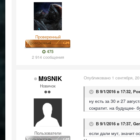
Проверенный
475
2 914 сообщения
M9SNIK
Опубликовано
1 сентября, 20
Новичок
В 9/1/2016 в 17:32,
Ро
ну есть за 30 и 27 авгу
сократит. на будущее- 
В 9/1/2016 в 17:37,
Gen
Пользователи
если дали мут, значит 