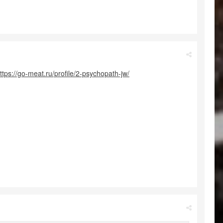
ttps://go-meat.ru/profile/2-psychopath-jw/