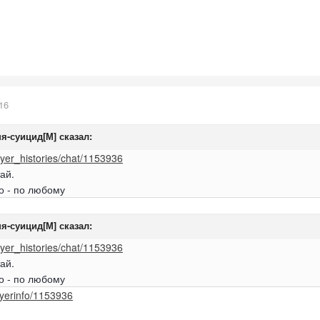
16
я-суицид[М]
сказал:
layer_histories/chat/1153936
ай.
о - по любому
я-суицид[М]
сказал:
layer_histories/chat/1153936
ай.
о - по любому
ayerinfo/1153936