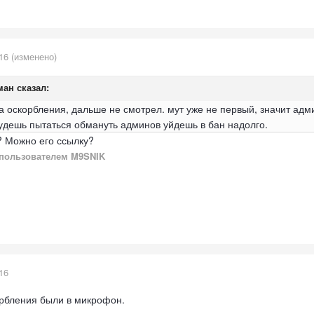
16
(изменено)
ман
сказал:
ста оскорбления, дальше не смотрел. мут уже не первый, значит адм
будешь пытаться обмануть админов уйдешь в бан надолго.
? Можно его ссылку?
пользователем M9SNIK
16
орбления были в микрофон.