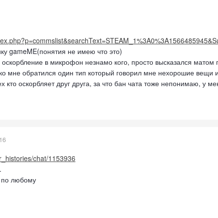
/index.php?p=commslist&searchText=STEAM_1%3A0%3A1566485945&S
ику gameME(понятия не имею что это)
 оскорбление в микрофон незнамо кого, просто высказался матом п
 ко мне обратился один тип который говорил мне нехорошие вещи и 
х кто оскорбляет друг друга, за что бан чата тоже непонимаю, у ме
16
er_histories/chat/1153936
.
- по любому