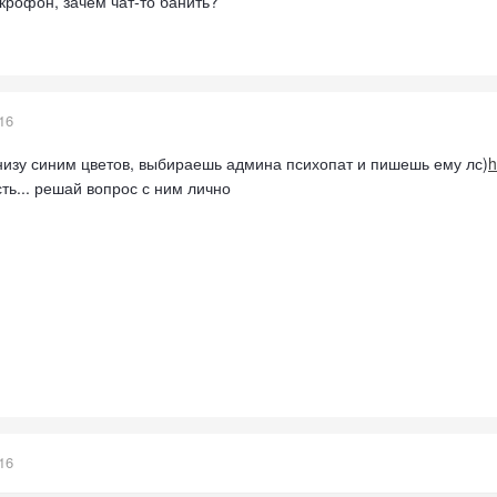
икрофон, зачем чат-то банить?
16
низу синим цветов, выбираешь админа психопат и пишешь ему лс)
h
сть... решай вопрос с ним лично
16