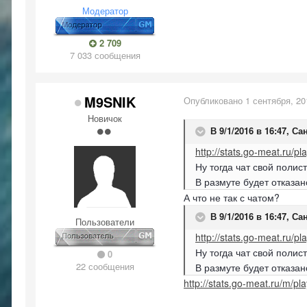
Модератор
2 709
7 033 сообщения
M9SNIK
Опубликовано
1 сентября, 20
Новичок
В 9/1/2016 в 16:47,
Сан
http://stats.go-meat.ru/p
Ну тогда чат свой полист
В размуте будет отказан
А что не так с чатом?
В 9/1/2016 в 16:47,
Сан
Пользователи
http://stats.go-meat.ru/p
Ну тогда чат свой полист
0
22 сообщения
В размуте будет отказан
http://stats.go-meat.ru/m/pl