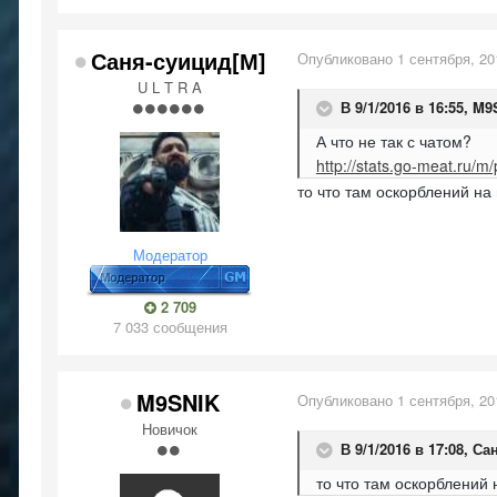
Саня-суицид[М]
Опубликовано
1 сентября, 20
U L T R A
В 9/1/2016 в 16:55,
M9
А что не так с чатом?
http://stats.go-meat.ru/m
то что там оскорблений на
Модератор
2 709
7 033 сообщения
M9SNIK
Опубликовано
1 сентября, 20
Новичок
В 9/1/2016 в 17:08,
Сан
то что там оскорблений 