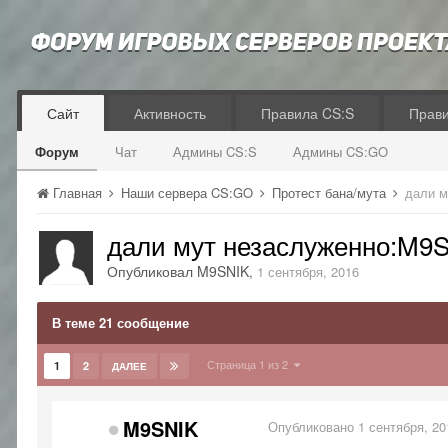
Сайт
Активность
Правила CS:S
Прав
Форум
Чат
Админы CS:S
Админы CS:GO
Главная
Наши сервера CS:GO
Протест бана/мута
дали м
дали мут незаслуженно:M9S
Опубликовал
M9SNIK
,
1 сентября, 2016
В теме 21 сообщение
Страница 1 из 2
1
2
ДАЛЕЕ
M9SNIK
Опубликовано
1 сентября, 20