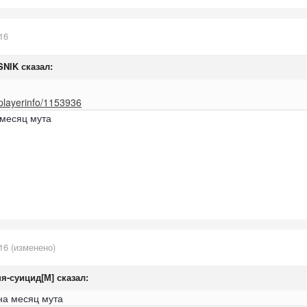
16
SNIK
сказал:
/playerinfo/1153936
 месяц мута
16
(изменено)
я-суицид[М]
сказал:
на месяц мута