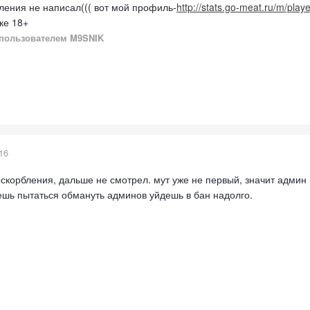
ления не написал((( вот мой профиль-
http://stats.go-meat.ru/m/play
ке 18+
пользователем M9SNIK
16
 оскорбления, дальше не смотрел. мут уже не первый, значит админ 
ешь пытаться обмануть админов уйдешь в бан надолго.