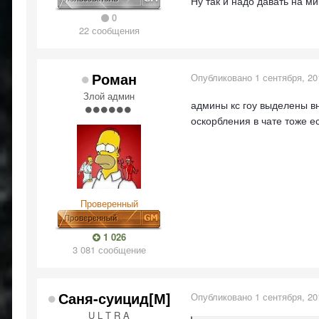
Ну так и надо давать на м
0
22 сообщения
Роман
Опубликовано
1 сентября, 20
Злой админ
админы кс гоу выделены в
оскорбления в чате тоже е
Проверенный
1 026
3 081 сообщение
Саня-суицид[М]
Опубликовано
1 сентября, 20
U L T R A