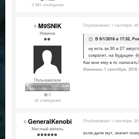
3 081 сообщение
M9SNIK
Опубликовано
1 сентября, 20
Новичок
В 9/1/2016 в 17:32,
Ро
ну есть за 30 и 27 авгу
сократит. на будущее- 
Как мне ему в лс написать
Изменено
1 сентября, 2016
Пользователи
0
22 сообщения
GeneralKenobi
Опубликовано
1 сентября, 20
Местный житель
если дали мут, значит оск