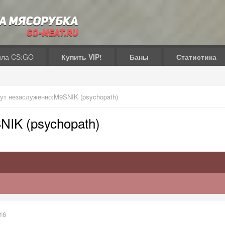
ила CS:GO
Купить VIP!
Баны
Статистика
ут незаслуженно:M9SNIK (psychopath)
NIK (psychopath)
16