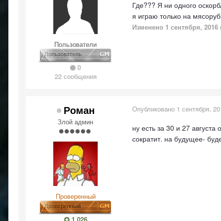
Где??? Я ни одного оскорб
я играю только на мясоруб
Изменено
1 сентября, 2016
Пользователи
0
22 сообщения
Роман
Опубликовано
1 сентября, 20
Злой админ
ну есть за 30 и 27 августа
сократит. на будущее- буд
Проверенный
1 026