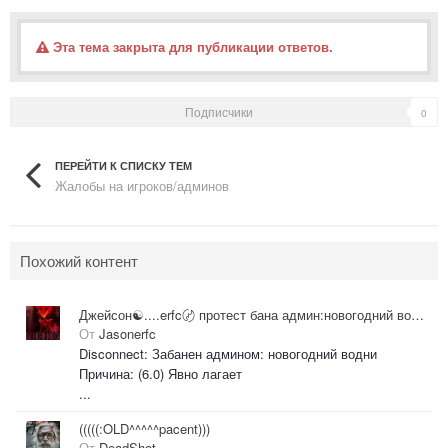
Эта тема закрыта для публикации ответов.
Подписчики
0
ПЕРЕЙТИ К СПИСКУ ТЕМ
Жалобы на игроков/админов
Похожий контент
Джейсон☯....erfc〄 протест бана админ:новогодний водни
От
Jasonerfc
Disconnect: Забанен админом: новогодний водни
Причина: (6.0) Явно лагает
...
(((((:OLD^^^^^pacent)))
От
DeadShot