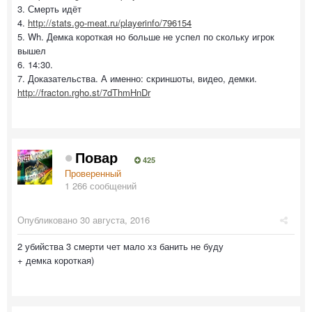
3. Смерть идёт
4.
http://stats.go-meat.ru/playerinfo/796154
5. Wh. Демка короткая но больше не успел по скольку игрок
вышел
6. 14:30.
7. Доказательства. А именно: скриншоты, видео, демки.
http://fracton.rgho.st/7dThmHnDr
Повар
425
Проверенный
1 266 сообщений
Опубликовано
30 августа, 2016
2 убийства 3 смерти чет мало хз банить не буду
+ демка короткая)