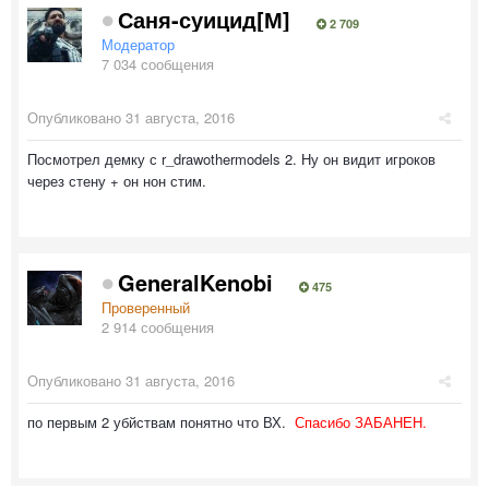
Саня-суицид[М]
2 709
Модератор
7 034 сообщения
Опубликовано
31 августа, 2016
Посмотрел демку с r_drawothermodels 2. Ну он видит игроков
через стену + он нон стим.
GeneralKenobi
475
Проверенный
2 914 сообщения
Опубликовано
31 августа, 2016
по первым 2 убйствам понятно что ВХ.
Спасибо ЗАБАНЕН.