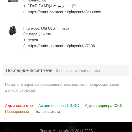
1. [ DeD DeAD$Hot ︻デ 一 ]™
2. https://stats.go-meat.ru/playerinfo/2903885
...
Interwebz OG User - читак
От
перец_37rus
1. перец
2. https://stats.go-meat.ru/playerinfo/7136
...
Последние посетители
0 пользователей онлайн
Ни одного зарегистрированного пользователя не просматривает
данную страницу
Администратор
Админ сервера CS:GO
Админ сервера CS:S
Проверенный
Пользователи
Проект Мясорубка © 2011-2023