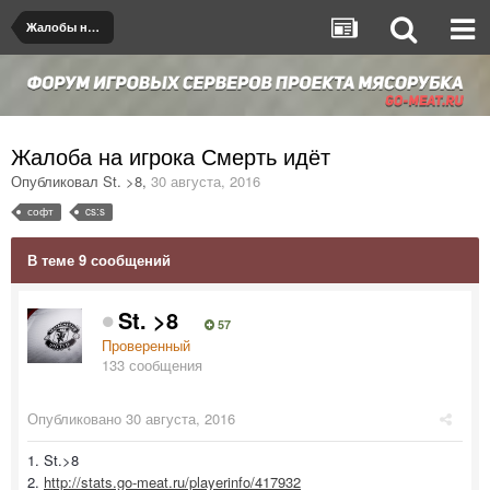
Жалобы на игроков/админов
Жалоба на игрока Смерть идёт
Опубликовал
St. >8
,
30 августа, 2016
софт
cs:s
В теме 9 сообщений
St. >8
57
Проверенный
133 сообщения
Опубликовано
30 августа, 2016
1. St.>8
2.
http://stats.go-meat.ru/playerinfo/417932