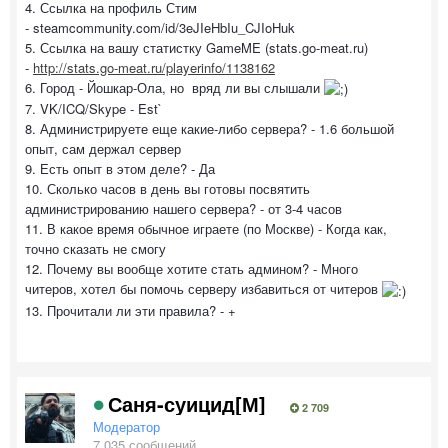
4. Ссылка на профиль Стим
- steamcommunity.com/id/3eJIeHbIu_CJIoHuk
5. Ссылка на вашу статистку GameME (stats.go-meat.ru)
-
http://stats.go-meat.ru/playerinfo/1138162
6. Город - Йошкар-Ола, но вряд ли вы слышали
7. VK/ICQ/Skype - Est`
8. Администрируете еще какие-либо сервера? - 1.6 большой
опыт, сам держал сервер
9. Есть опыт в этом деле? - Да
10. Сколько часов в день вы готовы посвятить
администрированию нашего сервера? - от 3-4 часов
11. В какое время обычное играете (по Москве) - Когда как,
точно сказать не смогу
12. Почему вы вообще хотите стать админом? - Много
читеров, хотел бы помочь серверу избавиться от читеров
13. Прочитали ли эти правила? - +
Саня-суицид[М]
2 709
Модератор
7 035 сообщений