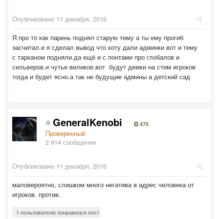
Опубликовано
11 декабря, 2016
Я про то как парень поднял старую тему а ты ему прогиб
засчитал.и я сделал вывод что коту дали админки вот и тему
с тарканом подняли.да ещё и с понтами про глобалов и
сильверов.и чутье великое.вот будут демки на стим игроков
тогда и будет ясно.а так не будущие админы а детский сад
GeneralKenobi
475
Проверенный
2 914 сообщения
Опубликовано
11 декабря, 2016
маловероятно, слишком много негатива в адрес человека от
игроков. против.
1 пользователю понравился пост