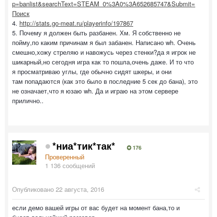
p=banlist&searchText=STEAM_0%3A0%3A652685747&Submit=
Поиск
4.
http://stats.go-meat.ru/playerinfo/197867
5. Почему я должен быть разбанен. Хм. Я собственно не
пойму,по каким причинам я был забанен. Написано wh. Очень
смешно,хожу стреляю и навожусь через стенки?да я игрок не
шикарный,но сегодня игра как то пошла,очень даже. И то что
я просматриваю углы, где обычно сидят шкеры, и они
там попадаются (как это было в последние 5 сек до бана), это
не означает,что я юзаю wh. Да и играю на этом сервере
прилично..
*ниа*тик*так*
176
Проверенный
1 136 сообщений
Опубликовано
22 августа, 2016
если демо вашей игры от вас будет на момент бана,то и