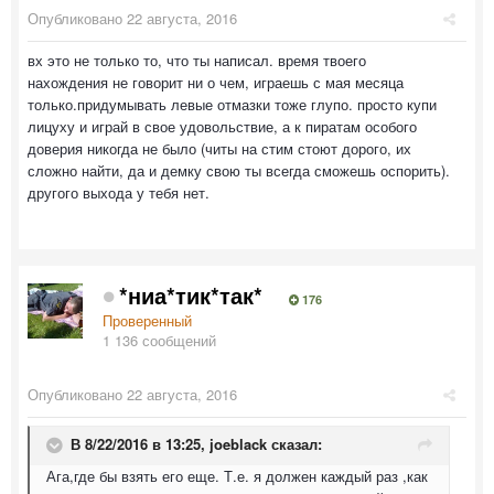
Опубликовано
22 августа, 2016
вх это не только то, что ты написал. время твоего
нахождения не говорит ни о чем, играешь с мая месяца
только.придумывать левые отмазки тоже глупо. просто купи
лицуху и играй в свое удовольствие, а к пиратам особого
доверия никогда не было (читы на стим стоют дорого, их
сложно найти, да и демку свою ты всегда сможешь оспорить).
другого выхода у тебя нет.
*ниа*тик*так*
176
Проверенный
1 136 сообщений
Опубликовано
22 августа, 2016
В 8/22/2016 в 13:25,
joeblack
сказал:
Ага,где бы взять его еще. Т.е. я должен каждый раз ,как