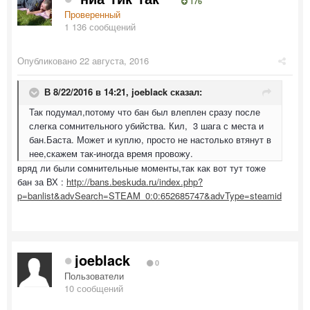
176
Проверенный
1 136 сообщений
Опубликовано
22 августа, 2016
В 8/22/2016 в 14:21,
joeblack
сказал:
Так подумал,потому что бан был влеплен сразу после
слегка сомнительного убийства. Кил, 3 шага с места и
бан.Баста. Может и куплю, просто не настолько втянут в
нее,скажем так-иногда время провожу.
вряд ли были сомнительные моменты,так как вот тут тоже
бан за ВХ :
http://bans.beskuda.ru/index.php?
p=banlist&advSearch=STEAM_0:0:652685747&advType=steamid
joeblack
0
Пользователи
10 сообщений