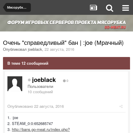
Мясорубка de_dust2
Очень "справедливый" бан | :joe (Мрачный)
Опубликовал
joeblack
,
22 августа, 2016
В теме 12 сообщений
joeblack
0
Пользователи
10 сообщений
Опубликовано
22 августа, 2016
1. :joe
2. STEAM_0:0:652685747
3.
http://bans.go-meat.ru/index.php?