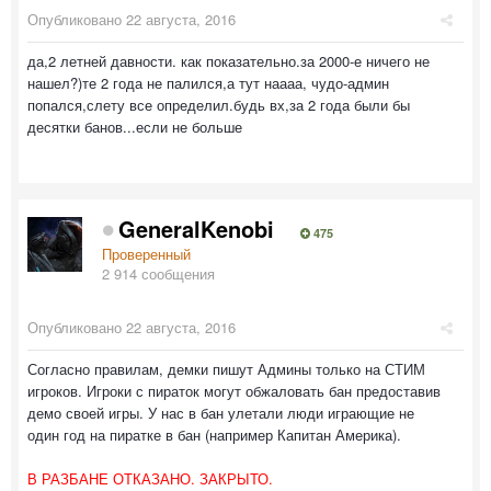
Опубликовано
22 августа, 2016
да,2 летней давности. как показательно.за 2000-е ничего не
нашел?)те 2 года не палился,а тут наааа, чудо-админ
попался,слету все определил.будь вх,за 2 года были бы
десятки банов...если не больше
GeneralKenobi
475
Проверенный
2 914 сообщения
Опубликовано
22 августа, 2016
Согласно правилам, демки пишут Админы только на СТИМ
игроков. Игроки с пираток могут обжаловать бан предоставив
демо своей игры. У нас в бан улетали люди играющие не
один год на пиратке в бан (например Капитан Америка).
В РАЗБАНЕ ОТКАЗАНО. ЗАКРЫТО.