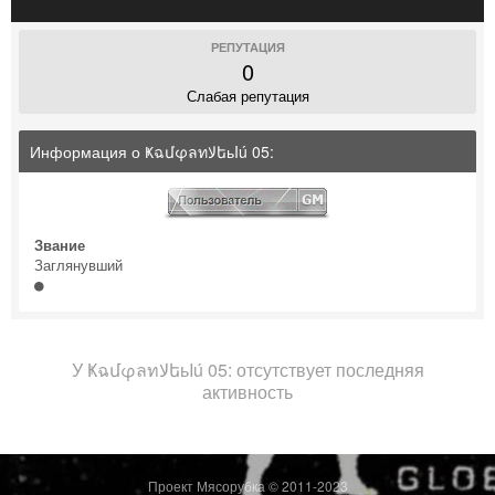
РЕПУТАЦИЯ
0
Слабая репутация
Информация о ҜฉմφลทﻻեьIú 05:
Звание
Заглянувший
У ҜฉմφลทﻻեьIú 05: отсутствует последняя
активность
Проект Мясорубка © 2011-2023