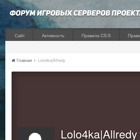
Сайт
Активность
Правила CS:S
Прав
Главная
Lolo4ka|Allredy
Lolo4ka|Allredy