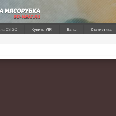
ила CS:GO
Купить VIP!
Баны
Статистика