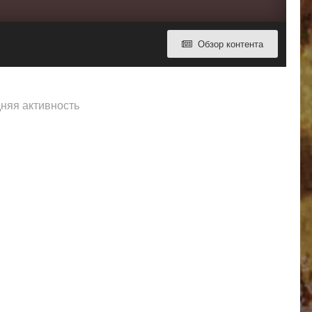
Обзор контента
дняя активность